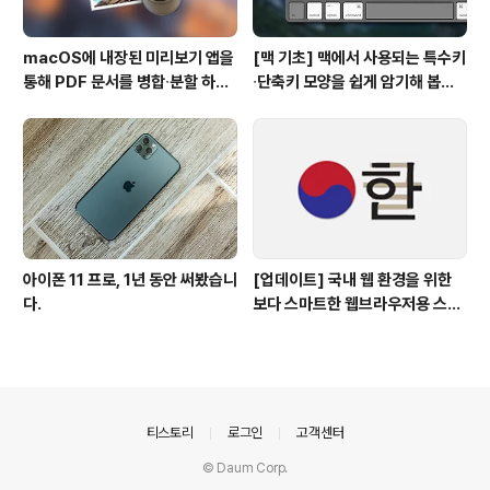
macOS에 내장된 미리보기 앱을
[맥 기초] 맥에서 사용되는 특수키
통해 PDF 문서를 병합∙분할 하는
∙단축키 모양을 쉽게 암기해 봅시
방법
다!
아이폰 11 프로, 1년 동안 써봤습니
[업데이트] 국내 웹 환경을 위한
다.
보다 스마트한 웹브라우저용 스타
일 시트(CSS)
의안내
티스토리
로그인
고객센터
© Daum Corp.