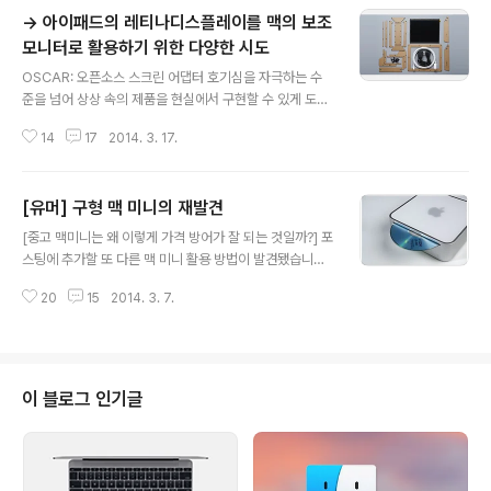
→ 아이패드의 레티나디스플레이를 맥의 보조
모니터로 활용하기 위한 다양한 시도
글 내용
OSCAR: 오픈소스 스크린 어댑터 호기심을 자극하는 수
준을 넘어 상상 속의 제품을 현실에서 구현할 수 있게 도와
주는 소셜펀딩사이트 킥스타터. 이번에 킥스타터에 올라온
14
17
2014. 3. 17.
'오스카(OSCAR)'라는 제품도 맥 사용자라면 매력을 느낄
만한 물건인 것 같습니다.레티나 디스플레이와 기판을 연
결하는데 사용되는 eDP(임베드 디스플레이포트) 인터페
[유머] 구형 맥 미니의 재발견
이스를 시중에서 흔히 볼 수 있는 DP(디스플레이포트)로
글 내용
변환해 주는 일종의 어댑터입니다. 제품의 장점은 뭐니 뭐
[중고 맥미니는 왜 이렇게 가격 방어가 잘 되는 것일까?] 포
니해도 2048 x 1536 초고해상도 패널을 보조모니터로
스팅에 추가할 또 다른 맥 미니 활용 방법이 발견됐습니다.
활용할 수 있게 해준다는 점입니다. 비슷한 크기의 다른 외
… 너무 멀리 간 게 문제지만요. 참조 • Flickr /via TUAW
장 모니터가 보통 1024 또는 1280 가로 픽셀을 가지고
20
15
2014. 3. 7.
관련 글 • 중고 맥미니는 왜 이렇게 가격 방어가 잘 되는 것
있으니 거의 배가 넘는 해상도를 지원하는 셈입니다. 게다
일까? • 전자폐기물로 만든 스티브 잡스 초상화 '쓰레기가
가 '에어디스플레이(Air Di..
예술로 재탄생' • 맥북 쓰시는 분들은 오늘 저녁 메뉴로 '피
자' 어떠십니까? 피자 박스로 만든 맥북 스탠드 • [유머] 맥
북 포장재의 재발견
이 블로그 인기글