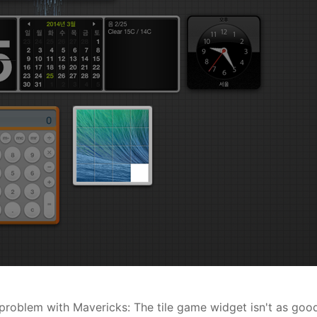
g problem with Mavericks: The tile game widget isn't as goo