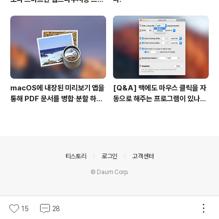
일 시트(CSS)
macOS에 내장된 미리보기 앱을
[Q&A] 맥에도 마우스 클릭을 자
통해 PDF 문서를 병합∙분할 하는
동으로 해주는 프로그램이 있나
방법
요? #오토클릭 #오토마우스
의안내
티스토리
로그인
고객센터
© Daum Corp.
15
28