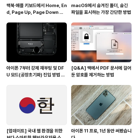
맥북∙애플 키보드에서 Home, En
macOS에서 숨겨진 폴더, 숨긴
d, Page Up, Page Down 키
파일을 표시하는 가장 간단한 방법
사용하기
아이폰 7부터 강제 재부팅 및 DF
[Q&A] 맥에서 PDF 문서에 걸어
U 모드(공장초기화) 진입 방법 변
둔 암호를 제거하는 방법
경
[업데이트] 국내 웹 환경을 위한
아이폰 11 프로, 1년 동안 써봤습니
보다 스마트한 웹브라우저용 스타
다.