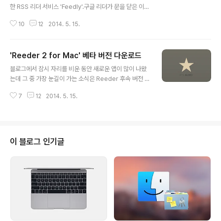
한 RSS 리더 서비스 'Feedly'.구글 리더가 문을 닫은 이래
누적 사용자가 1,500만명을 돌파했다고 하죠. 한 군데에서
10
12
2014. 5. 15.
읽거나 저장한 글 목록이 다른 컴퓨터나 스마트폰으로 자
동으로 동기화돼 끊김 없는 사용자 경험을 누릴 수 있다는
것이 Feedly 같은 온라인 기반 서비스의 가장 큰 장점입니
'Reeder 2 for Mac' 베타 버전 다운로드
다. 그런 측면에서 조금 늦은 감은 있지만 드디어 Feedly
글 내용
가 맥 공식 클라이언트를 출시했습니다. 지금까지 맥에서 F
블로그에서 잠시 자리를 비운 동안 새로운 앱이 많이 나왔
eedly를 사용하려면 ReadKit 같은 서드파티 앱을 이용
는데 그 중 가장 눈길이 가는 소식은 Reeder 후속 버전 소
하거나 웹브라우저로 웹 사이트에 접속해야 했습니다. 깔
식입니다. 맥 앱스토어에서 내려간지 근 9개월 만에 Reed
끔하죠? 새로 나온 클라이언트는 뼈대만 맥 앱의 형태를 취
7
12
2014. 5. 15.
er의 후속 버전 'Reeder 2 for Mac' 베타 버전이 나왔습
하고 있을 뿐 내부는 웹 인터페이스가 그대로 구현되어 있
니다. 첫 베타 버전이 나온 이후로 벌써 네 번째 베타 버전
습니다.웹 사..
이 나왔는데, 업데이트를 거듭 할 수록 디테일이 더 좋아지
고 새로운 기능이 계속 추가되고 있습니다. 물론, 아직 베타
단계라 리뷰를 작성할 만큼 완성도가 무르익지 않았지만
이 블로그 인기글
기다림이 아쉽지 않을 만큼 첫인상은 만족스럽습니다.구
버전은 오로지 구글 리더만 연동할 수 있었는데, 새 버전은
구글 리더의 왕관을 물려받은 피들리와 동기화해서 사용하
거나 단독으로도 사용할 수 있습니다. 또 아직 베타 버전임
에도 불구하..