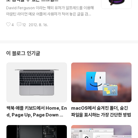
글 내용
tp://greenpois0n.com/downloads/ 1. Absinthe의
David Ferguson 이라는 해외 유저가 알프레드를 이용해
아이콘에 커서를 놓고 우클릭 한 후 '패키지 내용 보기'를
마운틴 라이언 메모 어플에 사용자가 적어 놓은 글을 검색
선택합니다. 2. 파인더(Finder)에서 Contents/MacOS/
하고 바로 갈 수 있는 스크립트를 만들어 배포하고 있습니
Absin..
4
12
2012. 8. 16.
다. 메모 어플의 데이터가 저장되는 .notesexternalrec
ord 파일의 metadata를 검색하는 방식으로 검색 기능을
구현하고 있습니다. 참고로 해당 스크립트는 알프레드 파
워팩 유저만 사용할 수 있습니다.사용 방법1. 스크립트를
다음 링크에서 내려 받습니다. ➥ 스크립트 다운로드2. 스
이 블로그 인기글
크립트를 더블 클릭하면 알프레드의 Extensions 섹션에
스크립트가 자동으로 등록이 됩니다.3. 알프레드 검색창에
서 다음 방식으로 검색하실 수 있습니다.notes 검색어*
검색 기능 호출어인 'notes'는 사용자가 원하는 대로 변경
이 ..
맥북∙애플 키보드에서 Home, En
macOS에서 숨겨진 폴더, 숨긴
d, Page Up, Page Down 키
파일을 표시하는 가장 간단한 방법
사용하기