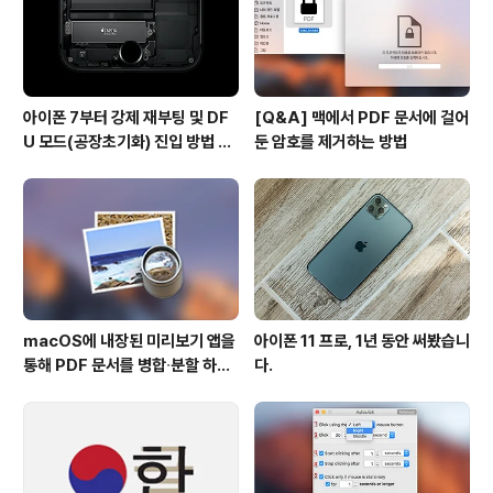
아이폰 7부터 강제 재부팅 및 DF
[Q&A] 맥에서 PDF 문서에 걸어
U 모드(공장초기화) 진입 방법 변
둔 암호를 제거하는 방법
경
macOS에 내장된 미리보기 앱을
아이폰 11 프로, 1년 동안 써봤습니
통해 PDF 문서를 병합∙분할 하는
다.
방법