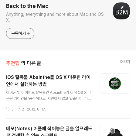
Back to the Mac
Anything, everything and more about Mac and OS
X.
구독하기
더보기
추천팁
의 다른 글
iOS 탈옥툴 Absinthe를 OS X 마운틴 라이
언에서 실행하는 방법
글 내용
아이폰 및 아이패드 탈옥툴인 Absinthe가 아직 OS X 마
운틴 라이언을 '공식적으로' 지원하지 않고 있습니다. 마운
틴 라이언에서 Absinthe를 실행하면 아무런 창이 뜨지 않
3
2
2012. 8. 17.
고 바로 꺼저버리는데, Greenpois0n 팀이 이를 해결한
새 버전을 내 놓기 전까지 일단 이 문제를 임시로 해결할 수
있는 방법이 있어 소개해 드립니다. 실행 방법0. 다음 링크
메모(Notes) 어플에 적어놓은 글을 알프레드
에서 Absinthe 최신 버전을 받습니다. (이글을 쓰는 현재
2012년 5월에 나온 2.0.4 버전이 최신 버전입니다.)➥ ht
로 검색할 수 있는 스크립트