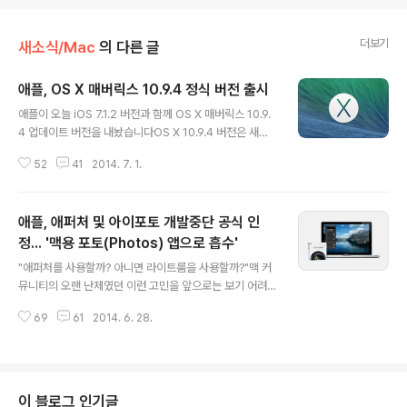
더보기
새소식/Mac
의 다른 글
애플, OS X 매버릭스 10.9.4 정식 버전 출시
글 내용
애플이 오늘 iOS 7.1.2 버전과 함께 OS X 매버릭스 10.9.
4 업데이트 버전을 내놨습니다OS X 10.9.4 버전은 새로
운 기능 추가 없이 맥의 안정성과 호환성, 보안성을 개선하
52
41
2014. 7. 1.
는 중요한 업데이트로, 매버릭스를 사용하고 있는 모든 맥
사용자에게 설치가 권장됩니다. 오래 전부터 많은 사용자
가 불편을 겪었던 무선 네트워크 접속 문제가 이번 버전에
애플, 애퍼처 및 아이포토 개발중단 공식 인
서 '드디어' 해결되었으며, 맥이 잠자기 모드에서 돌아올 때
신뢰성이 향상된 것으로 안내되고 있습니다. 또한, 한국어
정... '맥용 포토(Photos) 앱으로 흡수'
글 내용
번역이 누락된 것 같은데, 영문 릴리스 노트에는 맥 구동 시
"애퍼처를 사용할까? 아니면 라이트룸을 사용할까?"맥 커
애플 로고가 올바르게 표시되지 않는 문제가 해결되었다고
뮤니티의 오랜 난제였던 이런 고민을 앞으로는 보기 어려
합니다. 사파리도 일부 보안 관련 취약점이 해결되며 7.0.5
울 것 같습니다. '애퍼처(Aperture)'가 내년에 단종되기
버전으로 판올림했고, 릴리스 노트에 없는 버그 상당 수도
69
61
2014. 6. 28.
때문입니다. 단순 루머가 아니라 애플의 사실확인까지 마
이번..
친 소식입니다.테크크런치와 9to5mac 등 다수의 외신은
애플이 전문가용 사진 관리 프로그램인 '애퍼처'를 단종시
키고 지난 WWDC 2014에서 선을 보인 ‘포토(Photos)'
앱으로 대체한다는 계획이 사실로 확인되었다고 밝혔습니
이 블로그 인기글