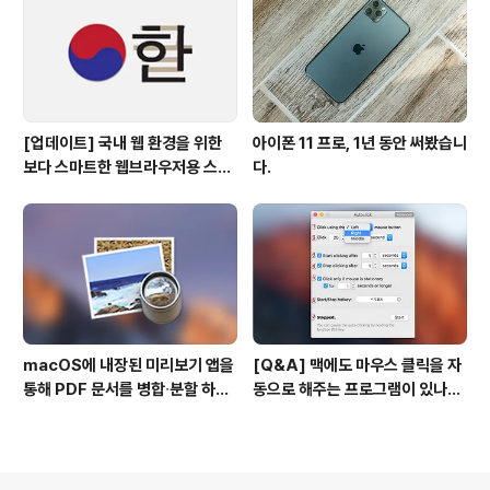
[업데이트] 국내 웹 환경을 위한
아이폰 11 프로, 1년 동안 써봤습니
보다 스마트한 웹브라우저용 스타
다.
일 시트(CSS)
macOS에 내장된 미리보기 앱을
[Q&A] 맥에도 마우스 클릭을 자
통해 PDF 문서를 병합∙분할 하는
동으로 해주는 프로그램이 있나
방법
요? #오토클릭 #오토마우스