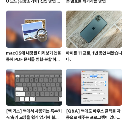
U 모드(공장초기화) 진입 방법 변
둔 암호를 제거하는 방법
경
macOS에 내장된 미리보기 앱을
아이폰 11 프로, 1년 동안 써봤습니
통해 PDF 문서를 병합∙분할 하는
다.
방법
[맥 기초] 맥에서 사용되는 특수키
[Q&A] 맥에도 마우스 클릭을 자
∙단축키 모양을 쉽게 암기해 봅시
동으로 해주는 프로그램이 있나
다!
요? #오토클릭 #오토마우스