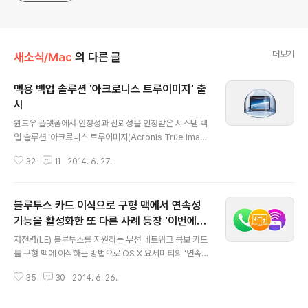
더보기
새소식/Mac
의 다른 글
맥용 백업 솔루션 '아크로니스 트루이미지' 출
시
글 내용
윈도우 플랫폼에서 안정성과 신뢰성을 인정받은 시스템 백
업 솔루션 '아크로니스 트루이미지(Acronis True Imag
e)'가 맥 버전으로도 출시되었습니다. PC 사용자라면 노턴
32
11
2014. 6. 27.
사의 '고스트'와 함께 익히 이름을 들어봤을 유명한 백업 프
로그램이죠.OS X에 내장된 타임머신을 위시해 SuperDu
per, Carbon Copy Cloner 같은 여러 걸출한 복구 솔루
블루투스 카드 이식으로 구형 맥에서 연속성
션이 있는 맥 생태계에서 얼마나 어필할 수 있을지 의문이
지만, 맥용 트루이미지는 이런 백업 솔루션에 비해 한층 빠
기능을 활성화한 또 다른 사례 등장 '이번에는
글 내용
른 속도와 쉬운 사용 방법을 장점으로 내세우며 도전장을
실제 작동 가능'
저전력(LE) 블루투스를 지원하는 무선 네트워크 콤보 카드
내밀고 있습니다. 쉬운 사용 방법에 초점이 맞춰져 있는 탓
를 구형 맥에 이식하는 방법으로 OS X 요세미티의 '연속성
인지 인터페이스는 매우 단조롭게 구성되어 있습니다. 앱
(Continuity)', 즉 핸드오프와 에어드롭을 활성화한 여러
을 시작하면 백업 대상과 백업 데이터를 저장할 장비를 선
35
30
2014. 6. 26.
사례를 소개해 드렸었는데요, 이러한 방법이 실제로 작동
택하는 화면..
함을 증명하는 첫 번째 게시물이 해외 맥 관련 포럼에 올라