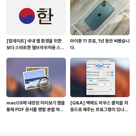
[업데이트] 국내 웹 환경을 위한
아이폰 11 프로, 1년 동안 써봤습니
보다 스마트한 웹브라우저용 스타
다.
일 시트(CSS)
macOS에 내장된 미리보기 앱을
[Q&A] 맥에도 마우스 클릭을 자
통해 PDF 문서를 병합∙분할 하는
동으로 해주는 프로그램이 있나
방법
요? #오토클릭 #오토마우스