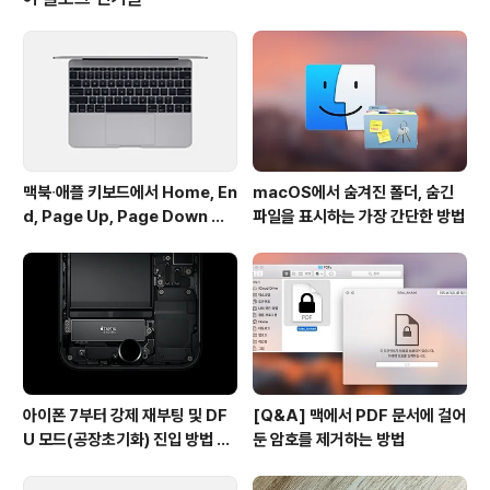
커뮤니티에 별다른 글이 올라오지 않는 것을 보면 대부분
원활하게 설치가 이뤄지나 봅니다. 이런 업데이트는 무소
식이 희소식이죠. 아무튼, 애플로서는 중요한 업데이트임
에도 사전에 충분히 시험하지 않고 섣불리 업데이트를 제
공해 사용자에게 불편을 끼..
맥북∙애플 키보드에서 Home, En
macOS에서 숨겨진 폴더, 숨긴
d, Page Up, Page Down 키
파일을 표시하는 가장 간단한 방법
사용하기
아이폰 7부터 강제 재부팅 및 DF
[Q&A] 맥에서 PDF 문서에 걸어
U 모드(공장초기화) 진입 방법 변
둔 암호를 제거하는 방법
경