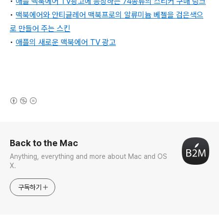
•
애플 맥북에어 TV광고에 등장하는 74종류의 스티커 구매 링크
•
맥북에어와 안티글레어 맥북프로의 알류미늄 베젤을 검은색으
로 만들어 주는 스킨
•
애플의 새로운 맥북에어 TV 광고
(새창열림)
로그 정보
Back to the Mac
Anything, everything and more about Mac and OS
X.
구독하기