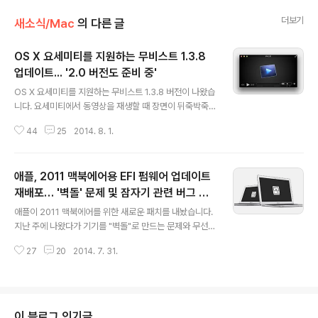
더보기
새소식/Mac
의 다른 글
OS X 요세미티를 지원하는 무비스트 1.3.8
업데이트... '2.0 버전도 준비 중'
글 내용
OS X 요세미티를 지원하는 무비스트 1.3.8 버전이 나왔습
니다. 요세미티에서 동영상을 재생할 때 장면이 뒤죽박죽
섞이는 문제와 자막이 잘리는 문제 등 무비스트를 정상적
44
25
2014. 8. 1.
으로 사용할 수 없었던 치명적인 문제가 이번에 대부분 수
정되었다고 합니다. 매버릭스 사용자에게는 큰 의미가 없
는 버전이지만, 요세미티에서 무비스트가 정상 작동하지
애플, 2011 맥북에어용 EFI 펌웨어 업데이트
않아 VLC나 MPlayerX를 쓰고 계신 분께는 매우 반가운
업데이트가 될 듯합니다. 다음은 무비스트 공식 홈페이지
재배포… '벽돌' 문제 및 잠자기 관련 버그 해
글 내용
에 올라온 1.3.8 버전의 상세 변경사항입니다."…이번 업데
결
애플이 2011 맥북에어를 위한 새로운 패치를 내놨습니다.
이트는 Yosemite를 위한 임시(?) 버전입니다. 원래 Yos
지난 주에 나왔다가 기기를 "벽돌"로 만드는 문제와 무선
emite는 2.0부터 지원할 계획이었는데 일정이 좀 지연되
네트워크 관련 문제가 광범위하게 발생해 배포가 중단된
는 바람에 일단 이렇게 임시로라도 지원하는 것이 나을 것
27
20
2014. 7. 31.
"EFI 펌웨어 업데이트 2.9' 대신 "EFI 펌웨어 업데이트 2.9.
같아 업데이트하게 되었..
1"이라는 이름으로 다시 배포하고 있습니다. 사실상 패치
에 대한 패치가 나온 셈입니다.자라 보고 놀란 가슴 솥뚜껑
보고 놀란다고 이번 업데이트를 미루고 한동안 추이를 관
망할 분도 계실 것 같은데, 새 패치 공개 이후 해외/국내 맥
이 블로그 인기글