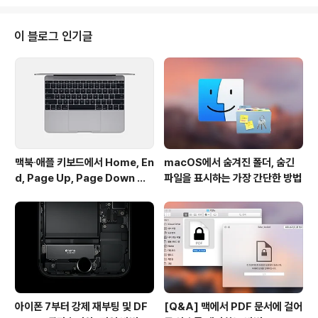
진 이미지로 이벤트 분위기를 미리 내보는 건 어떨까요? 데
비안아트와 드리블 등 여러 디자이너 커뮤니티에 올라온
월페이퍼를 미국의 iDownloadBlog가 한데 모아 소개하
이 블로그 인기글
는 포스트를 올렸습니다. 모두 OS X 요세미티와도 잘 어울
리고 깔끔∙은은한 게 이벤트가 지난 후에도 기본 월페이퍼
로 사용할 만합니다.데스크톱은 물론 아이폰과 아이패드의
화면 크기에 맞는 여러 버전이 있으니 적당한 것을 골라 사
용하시기 바랍니다. 월페이퍼 다운로..
맥북∙애플 키보드에서 Home, En
macOS에서 숨겨진 폴더, 숨긴
d, Page Up, Page Down 키
파일을 표시하는 가장 간단한 방법
사용하기
아이폰 7부터 강제 재부팅 및 DF
[Q&A] 맥에서 PDF 문서에 걸어