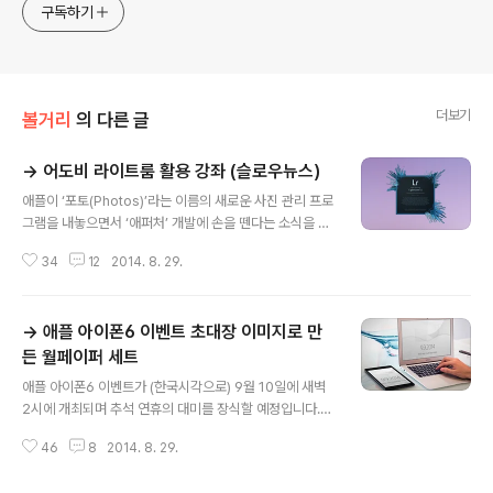
구독하기
더보기
볼거리
의 다른 글
→ 어도비 라이트룸 활용 강좌 (슬로우뉴스)
글 내용
애플이 ‘포토(Photos)’라는 이름의 새로운 사진 관리 프로
그램을 내놓으면서 ‘애퍼처’ 개발에 손을 뗀다는 소식을 전
해드린 바 있습니다. 지난 몇 년간 애퍼처로 사진을 보정하
34
12
2014. 8. 29.
고 관리해 온 분들에게는 청천벽력 같은 소식이었죠. 조금
얌체 같기도 하지만, 어도비도 이때가 기회다 싶어 기존 애
퍼처 사용자를 대상으로 한 특집 사이트를 런칭하고, 애퍼
→ 애플 아이폰6 이벤트 초대장 이미지로 만
처 라이브러리를 라이트룸으로 이전하는 방법을 기술한 단
계별 가이드(PDF)를 배포하기 시작했습니다. 조만간 이런
든 월페이퍼 세트
글 내용
작업을 한 큐에 할 수 있는 자동화 도구도 제공할 예정이라
애플 아이폰6 이벤트가 (한국시각으로) 9월 10일에 새벽
고 합니다.저의 경우 그동안 애퍼처로만 사진을 관리했지
2시에 개최되며 추석 연휴의 대미를 장식할 예정입니다.
라이트룸에 대해서는 큰 관심이 없었습니다. 크리에이티브
국내 기자분들에게는 엄청난 스트레스가 되겠지만, 애플
클라우드를 구독하고 있어 추가 비용 없이 써볼 수 있는데
46
8
2014. 8. 29.
팬들에게는 그야말로 축제 그 자체가 되겠죠. 차분한 이미
도 말이죠. 하지만 너무나 허..
지라 축제와는 거리가 멀지만, 이번 이벤트 초대장에 그려