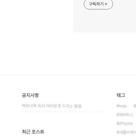
구독하기
공지사항
태그
백투더맥 독자 여러분께 드리는 말씀.
mas
매버릭스
iPhone
최근 포스트
애플리케