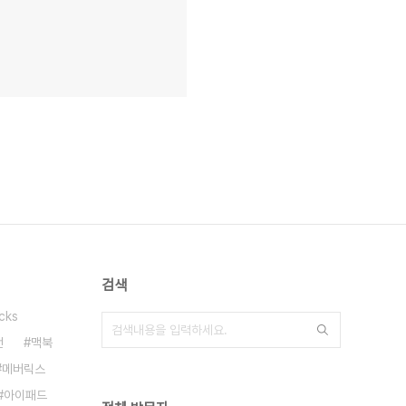
검색
cks
언
맥북
메버릭스
아이패드