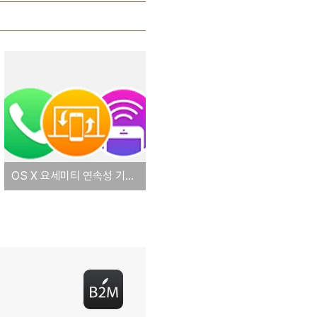
OS X 요세미티 연속성 기능별 하드웨어 요구사항 (핸드오프∙에어드롭∙인스턴트 핫스팟∙전화 및 문자 전달)