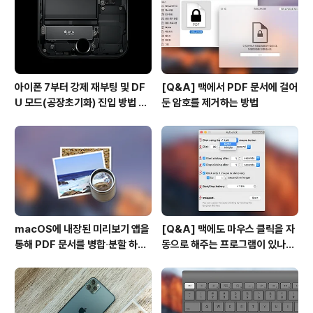
아이폰 7부터 강제 재부팅 및 DF
[Q&A] 맥에서 PDF 문서에 걸어
U 모드(공장초기화) 진입 방법 변
둔 암호를 제거하는 방법
경
macOS에 내장된 미리보기 앱을
[Q&A] 맥에도 마우스 클릭을 자
통해 PDF 문서를 병합∙분할 하는
동으로 해주는 프로그램이 있나
방법
요? #오토클릭 #오토마우스