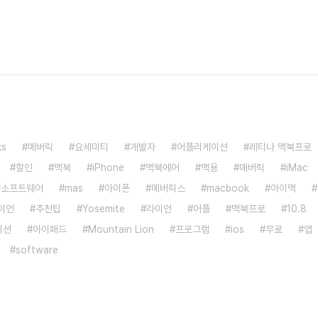
ks
메버릭
요세미티
개발자
어플리케이션
레티나 맥북프로
할인
맥북
iPhone
맥북에어
맥용
매버릭
iMac
소프트웨어
mas
아이폰
메버릭스
macbook
아이맥
이언
추천팁
Yosemite
라이언
어플
맥북프로
10.8
이션
아이패드
Mountain Lion
프로그램
ios
무료
앱
software