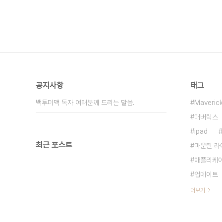
공지사항
태그
백투더맥 독자 여러분께 드리는 말씀.
Maveric
매버릭스
ipad
최근 포스트
마운틴 라
애플리케
업데이트
더보기