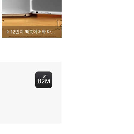
→ 12인치 맥북에어와 아이패드 프로를 나란히 놓으면 이런 분위기! '애플 신제품들의 전투'