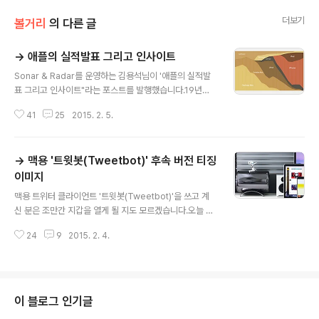
더보기
볼거리
의 다른 글
→ 애플의 실적발표 그리고 인사이트
글 내용
Sonar & Radar를 운영하는 김용석님이 '애플의 실적발
표 그리고 인사이트"라는 포스트를 발행했습니다.19년전
부터 최근까지의 애플 실적자료를 모으고 이를 분석한 내
41
25
2015. 2. 5.
용이 8개의 소주제로 나뉘어져 있는데, 명쾌한 설명이 곁
들여져 있어 흥미롭기도 하고 머리 속에도 쏙쏙 잘 들어옵
니다. 특히 일목요연한 차트와 압권인데, 전문가뿐만 아니
→ 맥용 '트윗봇(Tweetbot)' 후속 버전 티징
라 애플에 관심 있는 사람이라면 두고두고 참고할 만한 가
치가 있습니다. 분량도 분량이지만 국내에서 이렇게 통찰
이미지
글 내용
력 있는 글을 쓰는 사람이 있었다는게 내심 감탄스럽습니
맥용 트위터 클라이언트 '트윗봇(Tweetbot)'을 쓰고 계
다.■ 애플의 실적발표 그리고 인사이트목차 • 애플의 실적
신 분은 조만간 지갑을 열게 될 지도 모르겠습니다.오늘 트
= iPhone 6 + 중국 • 애플의 넘버2로 부상하는 중국시장
윗봇 디자이너의 트위터 계정에 한 장의 사진이 올라왔는
• 아이폰 의존도 심화 • 맥, 여전히 굳건한 생태계의 축 •
24
9
2015. 2. 4.
데, 지금과는 사뭇 다른 디자인의 트윗봇이 티징 이미지처
애플와치는 어떻게 자리잡을까..
럼 배경에 걸려 있습니다. 골격이나 버튼 배치는 지금과 크
게 다르지 않지만, 둥그런 프로필 사진이라든가 반투명 효
과 등의 요소가 군데군데 적용돼 있고, 전체적으로 가볍고
심플한 느낌입니다. 전반적으로 앞서 업데이트가 단행된 i
이 블로그 인기글
OS 버전과도 상당히 흡사합니다. 맥용 트윗봇은 지난 201