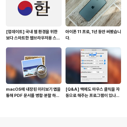
[업데이트] 국내 웹 환경을 위한
아이폰 11 프로, 1년 동안 써봤습니
보다 스마트한 웹브라우저용 스타
다.
일 시트(CSS)
macOS에 내장된 미리보기 앱을
[Q&A] 맥에도 마우스 클릭을 자
통해 PDF 문서를 병합∙분할 하는
동으로 해주는 프로그램이 있나
방법
요? #오토클릭 #오토마우스
의안내