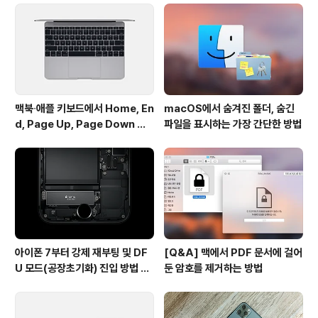
2년 9월에 알파 버전으로 맥 유저들에게 첫선을 보였으며,
같은 해에 10월에 맥 앱스토어를 통해 정식 출시됐습니다.
가격은 트위터 클라이언트치고는 상당히 고가에 속하는 1
9.99달러였는데, 여러 프로..
맥북∙애플 키보드에서 Home, En
macOS에서 숨겨진 폴더, 숨긴
d, Page Up, Page Down 키
파일을 표시하는 가장 간단한 방법
사용하기
아이폰 7부터 강제 재부팅 및 DF
[Q&A] 맥에서 PDF 문서에 걸어
U 모드(공장초기화) 진입 방법 변
둔 암호를 제거하는 방법
경