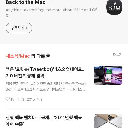
Back to the Mac
Anything, everything and more about Mac and OS
X.
구독하기
더보기
새소식/Mac
의 다른 글
맥용 '트윗봇(Tweetbot)' 1.6.2 업데이트...
2.0 버전도 공개 임박
글 내용
맥용 인기 트위터 클라이언트 중의 하나인 '트윗봇(Tweet
Bot)'이 오늘 1.6.2 버전으로 업데이트됐습니다.릴리스 노
트가 세 줄 밖에 되지 않는 무척 간단한 업데이트인데요. 트
15
3
2015. 4. 2.
위터가 작년 6월부터 직접 서비스하기 시작한 업로드 기능
으로 GIF 애니메이션이나 동영상을 올렸을 때, 섬네일을
통해 내용물을 미리 확인할 수 있는 프리뷰 기능이 추가된
신형 맥북 벤치마크 공개... '2011년형 맥북
것이 특징입니다.링크를 클릭하지 않아도 내용물을 미리
확인할 수 있다는 것은 반가운 일이지만, 단순히 섬네일만
에어 수준'
글 내용