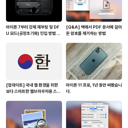
아이폰 7부터 강제 재부팅 및 DF
[Q&A] 맥에서 PDF 문서에 걸어
U 모드(공장초기화) 진입 방법 변
둔 암호를 제거하는 방법
경
[업데이트] 국내 웹 환경을 위한
아이폰 11 프로, 1년 동안 써봤습니
보다 스마트한 웹브라우저용 스타
다.
일 시트(CSS)