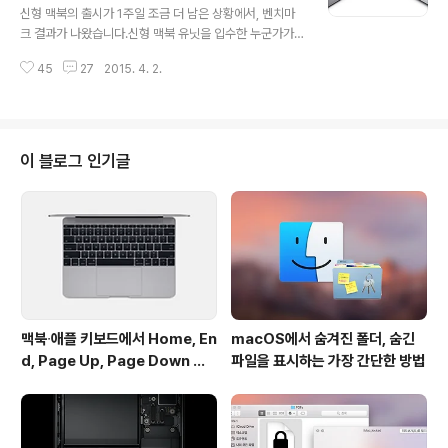
보여줄 뿐 재생은 불가능합니다. 결국 GIF 애니메이션이나
신형 맥북의 출시가 1주일 조금 더 남은 상황에서, 벤치마
동영상을 오롯이 감상하기 위해서는 트위터 웹사이트를 방
크 결과가 나왔습니다.신형 맥북 유닛을 입수한 누군가가
문해야 하는 것은 매한가지입니다. Droplr나 CloudApp
벤치마크 앱인 긱벤치로 벤치마크를 돌렸는데요, 점수 결
에 올린 미디어는 트윗봇에서 바로 감상할 수 있는 것을 보
45
27
2015. 4. 2.
과는 아래와 같습니다.사양을 보면 기본형 모델의 벤치마
면 기술적인 문제는..
크인 것으로 보이며, 점수는 1.8GHz 코어 i7 프로세서를
장착한 2011년형 맥북 에어나 아이패드 에어 2와 비슷한
점수를 보이고 있습니다. 다만, 긱벤치는 CPU 벤치마크만
실행하기 때문에 신형 맥북의 월등히 나은 그래픽 칩과 8G
이 블로그 인기글
B RAM, 그리고 훨씬 더 빠른 SSD 성능 등은 계산되지 않
았습니다. 따라서 전반적 체감 속도는 더 빠를 것으로 보입
니다.신형 맥북에는 인텔의 코어 M 저전력 프로세서가 탑
재되어있고, 맥북 중 최초로 팬이 없는 팬리스 설계가 되어
있어 성능에 대한 우..
맥북∙애플 키보드에서 Home, En
macOS에서 숨겨진 폴더, 숨긴
d, Page Up, Page Down 키
파일을 표시하는 가장 간단한 방법
사용하기