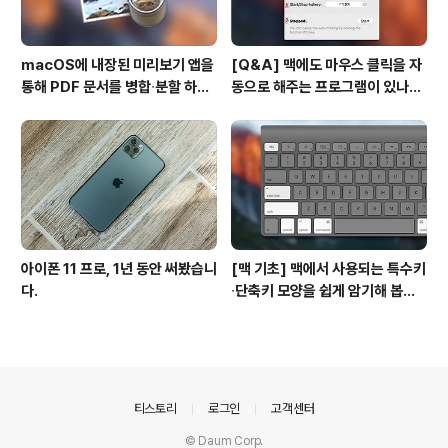
macOS에 내장된 미리보기 앱을
[Q&A] 맥에도 마우스 클릭을 자
통해 PDF 문서를 병합∙분할 하는
동으로 해주는 프로그램이 있나
방법
요? #오토클릭 #오토마우스
아이폰 11 프로, 1년 동안 써봤습니
[맥 기초] 맥에서 사용되는 특수키
다.
∙단축키 모양을 쉽게 암기해 봅시
다!
의안내
티스토리
로그인
고객센터
© Daum Corp.