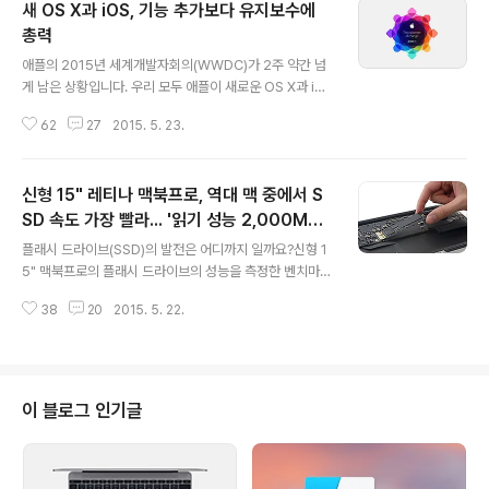
새 OS X과 iOS, 기능 추가보다 유지보수에
총력
글 내용
애플의 2015년 세계개발자회의(WWDC)가 2주 약간 넘
게 남은 상황입니다. 우리 모두 애플이 새로운 OS X과 iO
S 업데이트를 발표하리라는 기대를 가지고 있는데요, 9to
62
27
2015. 5. 23.
5mac에서 이 업데이트들에 대한 정보들을 내부 소식통을
인용해 보도했습니다. 내용 대부분이 OS X 10.11보다는 i
OS 9에 맞춰져 있어서 올려도 되나라는 고민이 들긴 했습
신형 15" 레티나 맥북프로, 역대 맥 중에서 S
니다만, 그래도 좋은 정보가 될 것 같아 올려봅니다. 안정성
일단 이 새로운 운영체제들이 주로 초점을 둘 곳은 바로
SD 속도 가장 빨라... '읽기 성능 2,000MB/
글 내용
"안정성"입니다. 특히 iOS의 경우 지난 2년동안 (OS X의
s 돌파'
플래시 드라이브(SSD)의 발전은 어디까지 일까요?신형 1
경우 주로 작년에 출시한 요세미티에서) 엄청나게 많은 양
5" 맥북프로의 플래시 드라이브의 성능을 측정한 벤치마크
의 기능 위주 업데이트로 안정성에 상당한 문제를 가져왔
결과가 속속들히 공개되고 있는데, 그 성능이 이전 세대와
는데, 이번 iOS 9와 OS X 10.11에서는 안정성에 주요 초
38
20
2015. 5. 22.
비교해 두 배 이상 향상된 것으로 확인되고 있습니다.맥제
점을..
너레이션과 OWC, 유튜브 등에 올라온 벤치마크 결과를
종합하면, 새 맥북프로의 시퀀셜 읽기 성능은 초당 2,000
MB를 상회하며, 쓰기 속도도 초당 1,200MB에 육박합니
다. 2013~2014 맥북프로의 읽기 및 쓰기 속도가 700M
이 블로그 인기글
B/s 수준이었던 것을 고려하면, 애플의 주장대로 플래시
드라이브의 성능이 실제로 2.5배 향상된 것임을 알 수 있
습니다. 심지어 최신 컨트롤러 인터페이스인 'NVMe'도 아