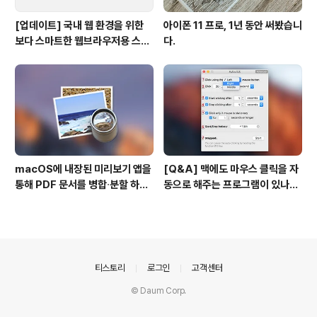
[업데이트] 국내 웹 환경을 위한
아이폰 11 프로, 1년 동안 써봤습니
보다 스마트한 웹브라우저용 스타
다.
일 시트(CSS)
macOS에 내장된 미리보기 앱을
[Q&A] 맥에도 마우스 클릭을 자
통해 PDF 문서를 병합∙분할 하는
동으로 해주는 프로그램이 있나
방법
요? #오토클릭 #오토마우스
의안내
티스토리
로그인
고객센터
© Daum Corp.