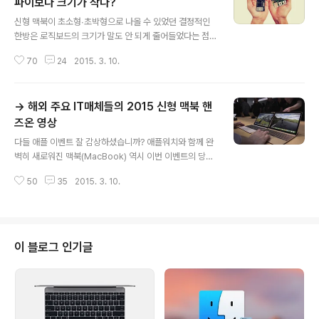
파이보다 크기가 작다?
글 내용
신형 맥북이 초소형∙초박형으로 나올 수 있었던 결정적인
한방은 로직보드의 크기가 말도 안 되게 줄어들었다는 점
입니다.새 로직보드의 크기가 11인치 맥북에어 로직보드보
70
24
2015. 3. 10.
다 67%나 작아졌다고 하죠? 프로세서와 메모리를 포함한
온갖 반도체 칩과 센서가 손바닥 만한 기판에 매달려 엄청
난 집적도를 자랑합니다. 그래도 감이 잘 안오신다구요? 아
→ 해외 주요 IT매체들의 2015 신형 맥북 핸
래 두 이미지를 보면 단번에 이해가 가실 겁니다.미국의 디
지털 트렌드지가 새 로직보드 크기에 관한 매우 흥미로운
즈온 영상
글 내용
사실을 발견했는데, 맥북에 탑재되는 로직보드의 면적이
다들 애플 이벤트 잘 감상하셨습니까? 애플워치와 함께 완
싱글 보드 컴퓨터인 라즈베리파이(Raspberry Pi)보다도
벽히 새로워진 맥북(MacBook) 역시 이번 이벤트의 당당
작다고 합니다.라즈베리파이 B+ 기판의 경우 돌기를 제외
한 주인공으로서 집중 조명을 받았죠. 이제 맥북 '에어'를
하면 가로 세로 길이가 약 85.6 x 56.5 mm입니다. 면적
50
35
2015. 3. 10.
뭘로 불러야 할지 모를 얇은 자태하며, 인치당 226개의 픽
이 대략 4836.4mm²쯤 ..
셀을 박아넣은 레티나 디스플레이가 달려 있고, 더 이상 발
전할 구석이 있을까 싶었던 키보드와 트랙패드까지 싹 갈
아치우는 등 노트북 안팍을 통틀어 그야말로 대대적인 수
술이 이뤄졌습니다. 또 얇은 배터리를 겹겹이 쌓아 충분한
이 블로그 인기글
사용시간을 확보하는 동시에, 섀시 내부의 남는 공간을 최
대한 활용하는 꼼꼼함까지 보여주는 데에서 놀라움을 금치
못했습니다. 그러면서도 무게는 겨우 920그램에 불과합니
다.하지만 이러한 장점에도 불구하고 과도하게 단순해진
단자 구성과 1299~1599달러라는 ..