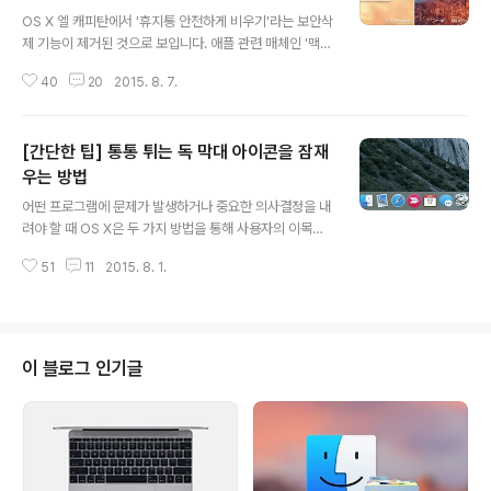
글 내용
OS X 엘 캐피탄에서 '휴지통 안전하게 비우기'라는 보안삭
제 기능이 제거된 것으로 보입니다. 애플 관련 매체인 '맥제
너레이션'에 따르면, 최근에 개발자에 배포된 OS X 엘 캐
40
20
2015. 8. 7.
피탄 베타 6의 파인더에서 '휴지통 안전하게 비우기(Empt
y Trash securely)' 옵션이 없어졌습니다. 파일을 삭제
하면 실제 파일은 삭제하지 않고, 해당 파일에 대한 메타데
[간단한 팁] 통통 튀는 독 막대 아이콘을 잠재
이터만을 삭제하는 운영체제의 특성상 휴지통을 비웠더라
도 데이터 복원 소프트웨어를 사용하여 복원할 수 있습니
우는 방법
글 내용
다. 반면에 '휴지통 안전하게 비우기'는 저장장치의 물리적
어떤 프로그램에 문제가 발생하거나 중요한 의사결정을 내
인 영역에 가공의 데이터를 덮어씌워 원본 파일의 흔적을
려야 할 때 OS X은 두 가지 방법을 통해 사용자의 이목을
없애는 보안 기능입니다. 민감한 데이터를 다루는 기업이
집중시킵니다.하나는 마치 탄력 있는 공처럼 독 아이콘을
나 개인에게 있어 매우 중요한 기능이죠. 그런데 OS X 초
51
11
2015. 8. 1.
통통 '바운스'시키는 것이고, 다른 하나는 화면 우측 상단에
창기 시절부터 존재하던..
'알림' 메시지를 띄우는 것입니다. 운영체제와 사용자 사이
를 친밀하게 이어주는 역할을 하는 무척 유용한 기능이죠.
하지만 무언가에 몰두하고 있는데 불현듯 나타나는 이러한
알림으로 인해 집중력이 깨지며 짜증이 났던 적 한번은 있
이 블로그 인기글
으실 거라 생각합니다. 알림 메시지의 경우 시간이 지나면
저절로 사라질 뿐만 아니라 방해금지 모드를 사용해 작동
을 원천 차단할 수 있습니다. 반면에 독 아이콘은 한번 튀기
기 시작하면 응용 프로그램을 전환하기 전까지 멈추지 않
으므로 아이콘을 클릭하지 않고는 ..