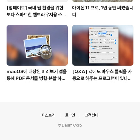
[업데이트] 국내 웹 환경을 위한
아이폰 11 프로, 1년 동안 써봤습니
보다 스마트한 웹브라우저용 스타
다.
일 시트(CSS)
macOS에 내장된 미리보기 앱을
[Q&A] 맥에도 마우스 클릭을 자
통해 PDF 문서를 병합∙분할 하는
동으로 해주는 프로그램이 있나
방법
요? #오토클릭 #오토마우스
의안내
티스토리
로그인
고객센터
© Daum Corp.