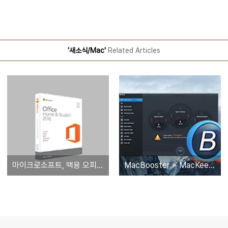
'새소식/Mac'
Related Articles
마이크로소프트, 맥용 오피스 2016 '패키지판' 출시
MacBooster = MacKeeper... 멀쩡한 맥 치료한다는 명목으로 유료 결제 유도