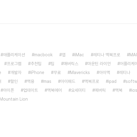
애플리케이션
macbook
앱
iMac
레티나 맥북프로
MA
프로그램
추천팁
팁
매버릭스
마운틴 라이언
어플리케
e
개발자
iPhone
무료
Mavericks
아이맥
레티나
어
할인
맥용
mas
아이패드
맥북프로
ipad
soft
아이폰
업데이트
맥북에어
요세미티
메버릭
맥북
io
Mountain Lion