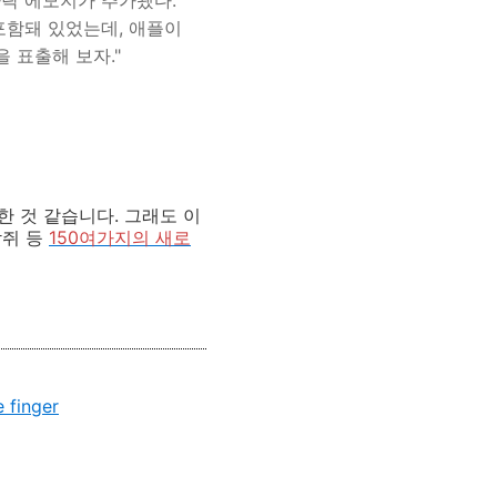
 손가락 에모지가 추가됐다.
포함돼 있었는데, 애플이
 표출해 보자."
 것 같습니다. 그래도 이
람쥐 등
150여가지의
새로
 finger