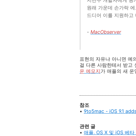
지난주 개발자에게 공개된 
원래 가운데 손가락 에
드디어 이를 지원하고 나
-
MacObserver
표현의 자유냐 아니면 예의
걸 다른 사람한테서 받고 
운
에모지
가 애플의 새 
참조
•
9to5mac - iOS 9.1 adds
관련 글
•
애플, OS X 및 iOS 베