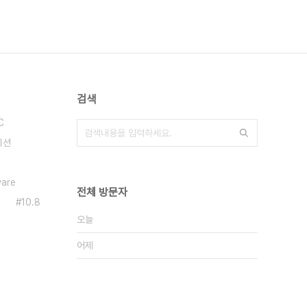
검색
C
이션
ware
전체 방문자
s
10.8
오늘
어제