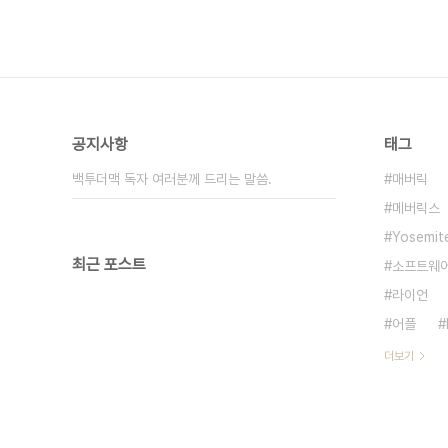
공지사항
태그
백투더맥 독자 여러분께 드리는 말씀.
매버릭
메버릭스
Yosemit
최근 포스트
소프트웨
라이언
어플
더보기