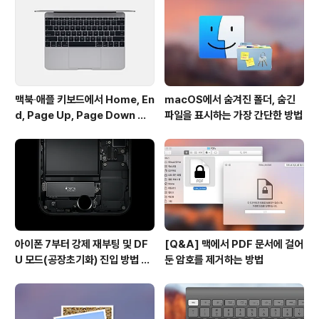
구나라는 생각이 들었고, 또 기존 패러렐즈 7과 8이 별로
다르지도 않은데 굳이 이렇게 버전업을 해야할까라는 생각
이 시연을 보면서 점차 옅어..
맥북∙애플 키보드에서 Home, En
macOS에서 숨겨진 폴더, 숨긴
d, Page Up, Page Down 키
파일을 표시하는 가장 간단한 방법
사용하기
아이폰 7부터 강제 재부팅 및 DF
[Q&A] 맥에서 PDF 문서에 걸어
U 모드(공장초기화) 진입 방법 변
둔 암호를 제거하는 방법
경