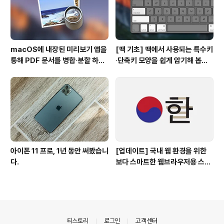
macOS에 내장된 미리보기 앱을
[맥 기초] 맥에서 사용되는 특수키
통해 PDF 문서를 병합∙분할 하는
∙단축키 모양을 쉽게 암기해 봅시
방법
다!
아이폰 11 프로, 1년 동안 써봤습니
[업데이트] 국내 웹 환경을 위한
다.
보다 스마트한 웹브라우저용 스타
일 시트(CSS)
의안내
티스토리
로그인
고객센터