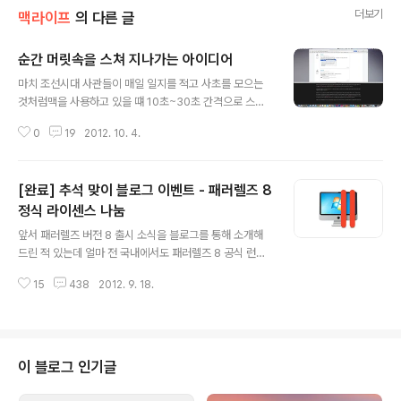
더보기
맥라이프
의 다른 글
순간 머릿속을 스쳐 지나가는 아이디어
글 내용
마치 조선시대 사관들이 매일 일지를 적고 사초를 모으는
것처럼맥을 사용하고 있을 떄 10초~30초 간격으로 스크
린샷을 자동으로 찍고 그걸 초당 24 프레임의 타임랩스 동
0
19
2012. 10. 4.
영상으로 변환해 하드에 차곡차곡 백업해주는 그런 프로그
램이 있으면 근사하겠다는 생각이 2012년 10월 4일 새벽
5시 27분에 머리 속을 스쳐지나 감..- ONE™
[완료] 추석 맞이 블로그 이벤트 - 패러렐즈 8
정식 라이센스 나눔
글 내용
앞서 패러렐즈 버전 8 출시 소식을 블로그를 통해 소개해
드린 적 있는데 얼마 전 국내에서도 패러렐즈 8 공식 런칭
행사가 있었습니다. 저도 행사 초청을 받아 참석을 했는데
15
438
2012. 9. 18.
요, 패러렐즈 마케팅 선임 이사인 스테판 프레스텔(Stefan
Prestele)씨가 이번 패러렐즈 8 버전의 핵심 기능들을 하
나하나 직접 시연해 주셨습니다.개인적으로 패러렐즈 초기
버전부터 버전 8까지 모두 사용해 오면서 프로그램의 이모
저모를 잘 파악하고 있다고 생각했는데 역시 전문 지식 앞
이 블로그 인기글
에서는 꼬리가 슬그머니 내려가더군요^^ 그 동안 패러렐즈
의 유용한 기능들을 제대로 모르고 활용하지 못하고 있었