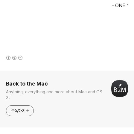
- ONE™
(새창열림)
로그 정보
Back to the Mac
Anything, everything and more about Mac and OS
X.
구독하기