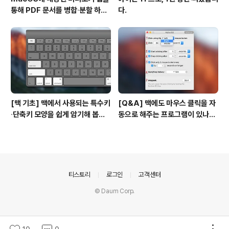
통해 PDF 문서를 병합∙분할 하는
다.
방법
[맥 기초] 맥에서 사용되는 특수키
[Q&A] 맥에도 마우스 클릭을 자
∙단축키 모양을 쉽게 암기해 봅시
동으로 해주는 프로그램이 있나
다!
요? #오토클릭 #오토마우스
의안내
티스토리
로그인
고객센터
© Daum Corp.