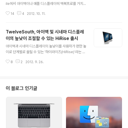
ile에서 아이맥이나 애플 디스플레이에 맥북프로를 거치할
수 있는 백팩형 스탠드 AluRack™과 수직으로 세워 쓸 수
14
4
2012. 10. 11.
있는 스탠드 AluBase™ 제품을 출시했습니다. 두 제품 모
두 알루미늄으로 제작되어 맥과 뛰어난 일체감을 보이고
있습니다. 또 AluBase™의 경우 맥북프로와 맥북에어 각
TwelveSouth, 아이맥 및 시네마 디스플레
각에 맞는 가이드 부속품이 포함되어 있어 모든 맥북 라이
업과 호환됩니다. Just Mobile AluRack™ Just Mobil
이의 높낮이 조절할 수 있는 HiRise 출시
글 내용
e AluRack™은 아이맥과 시네마 디스플레이, 썬더볼트 디
아이맥과 시네마 디스플레이의 높낮이를 사용자가 편한 높
스플레이와 호환됩니다.➥ Just Mobile AluRack™ -
이로 단계별로 올릴 수 있는 '하이라이즈(HiRise)'라는 제
$59.95
품을 맥 관련 악세서리 전문업체 TwelveSouth가 출시합
8
2
2012. 9. 26.
니다. 제품 내부에 높이를 조절할 수 있는 선반이 있는데,아
이맥이나 시네마 디스플레이를 그 위에 올려 놓는 방식입
니다. 높낮이는 여섯 단계로 조절해 줄 수 있는데, 선반을
윗쪽에 장착하는 경우 아래쪽에 맥미니 본체까지 집어 넣
을 수 있는 꽤 넉넉한 수납 공간이 만들어 집니다. 제품의
이 블로그 인기글
재질은 아이맥이나 시네마 디스플레이와 동일한 알류미늄
으로 제작되었고, 맥프로 스타일의 전면 타공망도 자석으
로 본체에 붙어 있기 때문에 큰 힘들이지 않고 간편하게 여
닫을 수 있습니다.이번 제품의 출시가 반가운 이유는 스탠
드에 높낮이 조절 기능이 없는 아..