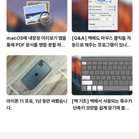
macOS에 내장된 미리보기 앱을
[Q&A] 맥에도 마우스 클릭을 자
통해 PDF 문서를 병합∙분할 하는
동으로 해주는 프로그램이 있나
방법
요? #오토클릭 #오토마우스
아이폰 11 프로, 1년 동안 써봤습니
[맥 기초] 맥에서 사용되는 특수키
다.
∙단축키 모양을 쉽게 암기해 봅시
다!