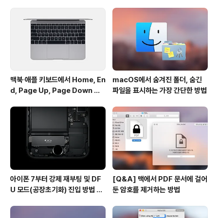
때문에 어떨 때는 찌릿찌릿하다가도 어떨 때는 잠잠해지기
도 합니다. 사실 맥북 충전기는 누설전류를 잡아 주는 접지
단자가 달려 있습니다. 충전기와 플러그를 분리하면 동그
란 쇠막대가 그 주인공입니다(위 사진..
맥북∙애플 키보드에서 Home, En
macOS에서 숨겨진 폴더, 숨긴
d, Page Up, Page Down 키
파일을 표시하는 가장 간단한 방법
사용하기
아이폰 7부터 강제 재부팅 및 DF
[Q&A] 맥에서 PDF 문서에 걸어
U 모드(공장초기화) 진입 방법 변
둔 암호를 제거하는 방법
경