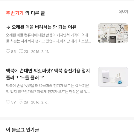
더보기
주변기기
의 다른 글
→ 오래된 맥을 버려서는 안 되는 이유
글 내용
오래된 애플 컴퓨터에 대한 관심이 커지면서 가격이 억대
로 치솟는 사례까지 생기고 있습니다.하지만 대게 희소성
높은 일부 모델에 국한된 얘기고, 수명을 다한 대부분의 컴
85
23
2016. 2. 11.
퓨터는 헐값에 거래되거나 폐기처분 되는 경우가 허다하
죠. 작동도 안 되고 자리만 차지하는 컴퓨터를 마냥 방치하
기도 뭐하고 쓰레기통에 집어넣기도 망설여진다면, 약간의
맥북에 손대면 찌릿찌릿? 맥북 충전기용 접지
아이디어를 더해 색다른 인테리어 소품으로 만들어보는 건
어떠십니까? 며칠 전 포스트를 올린 후 호기심이 생겨서 해
플러그 '두들 플러그'
글 내용
외 유저들은 오래되고 고장난 애플 컴퓨터를 어떻게 활용
맥북에 손을 얹었을 때 따끔따끔 전기가 오르는 걸 느껴본
하고 있는지 알아봤습니다. 화분에서부터 어항, 거울, 수납
적 있지 않으신가요? 이렇게 전기가 오르는 현상은 잘 알려
장, 예술 작품에 이르기까지 별의 별 흥미로운 사진을 찾을
져 있다시피 '접지' 때문입니다. 접지가 제대로 되지 않은
수 있었습니다. (다소 유머스러운 사진도 끼어 있습니다.)
59
28
2016. 2. 6.
경우 누설전류가 맥북을 타고 흐르는데, 여기에 손을 갖다
사진 밑의 링크를 누르면 제품 소개나 제작..
대면 찌릿찌릿한 느낌을 받게 되죠. 저렴한 노트북의 경우
손에 닿는 부분이 프라스틱으로 돼 있어서 전기가 오르는
현상을 잘 느끼지 못하지만, 맥북 케이스는 알루미늄 소재
를 사용해 상대적으로 이런 문제에 취약한 편입니다. 물론
이 블로그 인기글
집이나 사무실로 들어오는 전기 품질이 다소 들쑥날쑥하기