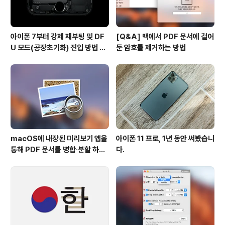
아이폰 7부터 강제 재부팅 및 DF
[Q&A] 맥에서 PDF 문서에 걸어
U 모드(공장초기화) 진입 방법 변
둔 암호를 제거하는 방법
경
macOS에 내장된 미리보기 앱을
아이폰 11 프로, 1년 동안 써봤습니
통해 PDF 문서를 병합∙분할 하는
다.
방법