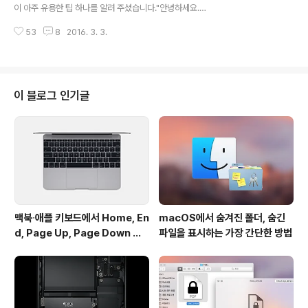
수 있습니다. 미션컨트롤을 실행하는 단계를 건너뛸 수 있
이 아주 유용한 팁 하나를 알려 주셨습니다."안녕하세요.인
으므로 창을 좀 더 빠르게 배치할 수 있게 됐죠.하지만 '스
터넷 게시판에 이미지 파일을 아주 간편하게 업로드할 수
페이스바'가 열리기까지 약간의 지연 시간이 존재합니다.
53
8
2016. 3. 3.
있는 방법을 다른 블로그 방문자와 공유하고 싶습니다. 요
눈 깜빡할 정도의 작은 ..
즘 페이스북이나 트위터 같은 사이트는 파인더에서 사진을
끌어넣기만 하면 사진이 바로 업로드되잖아요? 그런데 클
리앙이나 DVD프라임 같은 국내 유명 온라인 커뮤니티에
사진을 올리려면 대부분 '파일 선택' 버튼을 누른 뒤 업로드
이 블로그 인기글
할 사진을 찾고 승인 버튼을 누르는 경우가 많을 겁니다.이
렇게 생긴 버튼 익숙하지죠? ▼ 그런데 사진을 업로드 하
기 위해 굳이 이 버튼을 누를 필요가 없습니다. 파인더나 바
탕화면에 있는 파일을 끌어서 이 버튼 위에 떨구어 주면 사
진 업로드 준비가 완료되기 때문..
맥북∙애플 키보드에서 Home, En
macOS에서 숨겨진 폴더, 숨긴
d, Page Up, Page Down 키
파일을 표시하는 가장 간단한 방법
사용하기