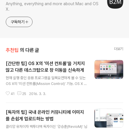
Anything, everything and more about Mac and OS
X.
구독하기
더보기
추천팁
의 다른 글
[간단한 팁] OS X의 '미션 컨트롤'을 거치지
않고 다른 데스크탑으로 창 이동을 신속하게
글 내용
현재 실행 중인 응용 프로그램을 일목요연하게 볼 수 있는
OS X의 '미션 컨트롤(Mission Control)' 기능. OS X 엘
캐피탄을 시작으로 미션컨트롤에서 앱을 배치하는 과정이
41
25
2016. 3. 3.
크게 단순화됐습니다. 이전까지는 창을 다른 데스크톱 옮
기기 위해 키보드나 트랙패드를 이용해 미션컨트롤을 실행
한 뒤 창을 다른 데스크톱 화면에 끌어놓는 식이었죠. 하지
[독자의 팁] 국내 온라인 커뮤니티에 이미지
만 엘 캐피탄에서 달라진 미션컨트롤은 창 상단의 클릭한
상태에서 화면 위쪽 모서리로 마우스 커서를 갖다데면 '스
를 손쉽게 업로드하는 방법
글 내용
페이스바'가 열리면서 원하는 데스크탑에 창을 바로 떨굴
클리앙 유저이자 백투더맥 독자이신 '강승훈(RevioM)' 님