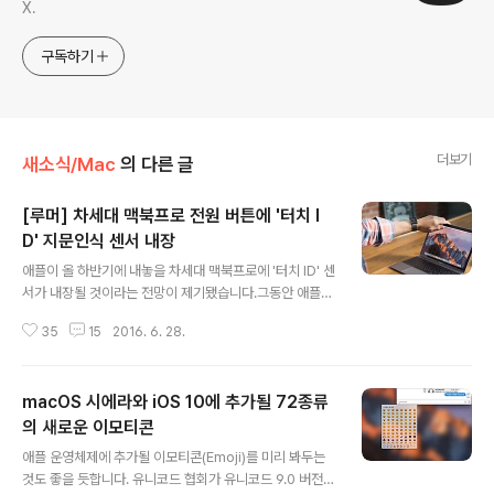
X.
구독하기
더보기
새소식/Mac
의 다른 글
[루머] 차세대 맥북프로 전원 버튼에 '터치 I
D' 지문인식 센서 내장
글 내용
애플이 올 하반기에 내놓을 차세대 맥북프로에 '터치 ID' 센
서가 내장될 것이라는 전망이 제기됐습니다.그동안 애플
신제품과 관련해 상당히 높은 적중률을 보여온 9to5mac
35
15
2016. 6. 28.
은 자체 소식통을 인용해 차세대 맥북프로에 터치 ID 센서
가 탑재될 것이라고 전했습니다. 이제까지 iOS 기기에서만
쓸 수 있었던 지문인식 기능을 맥에도 넣을 예정이라는 겁
macOS 시에라와 iOS 10에 추가될 72종류
니다.애플은 지난 6월에 개최한 WWDC에서 차세대 맥 운
영체제 'macOS 시에라'를 발표하면서 애플 워치로 맥의
의 새로운 이모티콘
글 내용
잠금을 해제하는 것을 시연한 바 있습니다. 단순히 애플 워
애플 운영체제에 추가될 이모티콘(Emoji)를 미리 봐두는
치를 손목에 차고 맥 앞에 앉으면 저절로 맥의 잠금이 자동
것도 좋을 듯합니다. 유니코드 협회가 유니코드 9.0 버전에
으로 풀리는 장면이었습니다.만약 이번 루머가 사실이라면