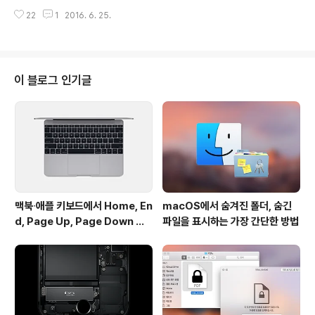
새로 추가된 이모티콘 목록을 21일 발표했습니다. 유니코
애플워치가 없는 사람도 전원 버튼에 손가락을 올리는 것
22
1
2016. 6. 25.
드 협회는 국제 문자코드 규약 표준을 운영 관리하는 비영
으로 맥의 잠금을 해제할 수 ..
리 단체입니다. 새로 추가된 이모티콘을 살펴보면, 아보카
도∙파에야(스페인 요리)∙베이컨∙팬케이크 같은 음식 종류
와 코뿔소, 올빼미, 고릴라, 상어, 독수리 등의 동물 모양의
이모티콘이 새롭게 등장했습니다. 사람 형태로는 구역질하
이 블로그 인기글
는 표정, 의아해하는 표정, 침 흘리는 표정, 댄서, 셀카를 찍
는 동작이 추가됐는데, 해외판 짤방 사진격인 '밈(Mem
e)'에 자주 등장하는 이마에 손을 얹고 있는 캐릭터도 보입
니다. 메달과 레슬링, 수구, 펜싱, 무술 도복 등 다가올 브라
질 리우 올림픽..
맥북∙애플 키보드에서 Home, En
macOS에서 숨겨진 폴더, 숨긴
d, Page Up, Page Down 키
파일을 표시하는 가장 간단한 방법
사용하기