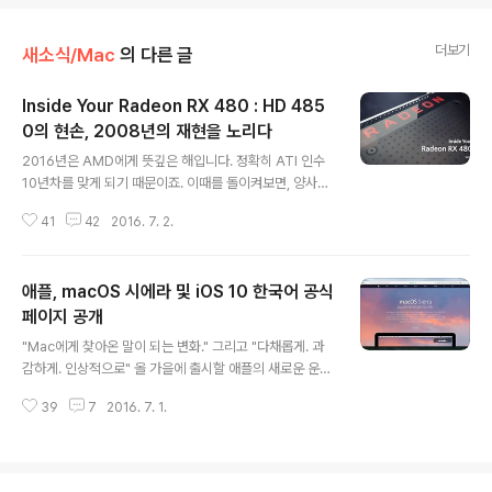
더보기
새소식/Mac
의 다른 글
Inside Your Radeon RX 480 : HD 485
0의 현손, 2008년의 재현을 노리다
글 내용
2016년은 AMD에게 뜻깊은 해입니다. 정확히 ATI 인수
10년차를 맞게 되기 때문이죠. 이때를 돌이켜보면, 양사가
통합하는 과정이 순탄하지만은 않아서 AMD는 인수자금
41
42
2016. 7. 2.
조달을 위해 반도체 제조설비를 내다 팔아야 했고, 그 결과
한때 인텔처럼 -그리고 인텔과 함께 유이(二)한- 풀 스택
제조사였던 AMD는 팹리스로의 일생일대 전환을 꾀하게
애플, macOS 시에라 및 iOS 10 한국어 공식
되었습니다. 이때 떨어져 나온 AMD의 제조부문이 오늘날
의 글로벌파운드리입니다. AMD-ATI-글로벌파운드리 셋
페이지 공개
글 내용
의 삼각관계는 이토록 복잡한 배경에서 시작되었습니다.A
"Mac에게 찾아온 말이 되는 변화." 그리고 "다채롭게. 과
MD에 인수될 당시 ATI는 경황이 매우 좋지 않았습니다.
감하게. 인상적으로" 올 가을에 출시할 애플의 새로운 운영
연이은 빅 칩의 흥행 실패로 수익률이 나빠졌기 때문인데
체제 'macOS 시에라'와 'iOS 10' 소개 페이지가 우리말
요. 이에 ATI의 경영권을 획득한 AMD가 가장 중점적으로
39
7
2016. 7. 1.
로 번역돼 애플 홈페이지에 올라왔습니다. 새 운영체제 소
착수한 것이 그간 빅 칩에 가..
개 페이지는 일찍이 지난달 13일에 공개됐지만 영어로 되
어 있어 어린 학생이나 영어에 익숙치 않은 분들이 새로운
기능을 확인하는 데 어려움이 있었는데요. 한국어 페이지