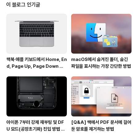
가 올라오면서 새로운 운영체제의 특징과 새로운 기능들을
이 블로그 인기글
우리말로 온전히 엿볼 수 있게 됐습니다. 새 운영체제의 달
라진 점과 확인하는 데 애플 홈페이지보다 더 좋은 좋은 장
소는 없겠죠 :-) 아직 페이지를 방문하지 않은 분들은 예습
차원에서, 영문 페이지를 이미 접하신 분도 복습 차원에서
한 번 더 방문해 보..
맥북∙애플 키보드에서 Home, En
macOS에서 숨겨진 폴더, 숨긴
d, Page Up, Page Down 키
파일을 표시하는 가장 간단한 방법
사용하기
아이폰 7부터 강제 재부팅 및 DF
[Q&A] 맥에서 PDF 문서에 걸어
U 모드(공장초기화) 진입 방법 변
둔 암호를 제거하는 방법
경