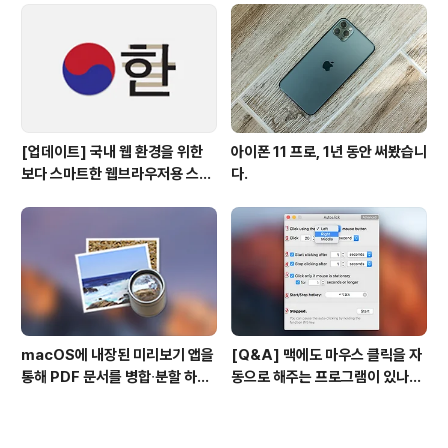
[업데이트] 국내 웹 환경을 위한
아이폰 11 프로, 1년 동안 써봤습니
보다 스마트한 웹브라우저용 스타
다.
일 시트(CSS)
macOS에 내장된 미리보기 앱을
[Q&A] 맥에도 마우스 클릭을 자
통해 PDF 문서를 병합∙분할 하는
동으로 해주는 프로그램이 있나
방법
요? #오토클릭 #오토마우스