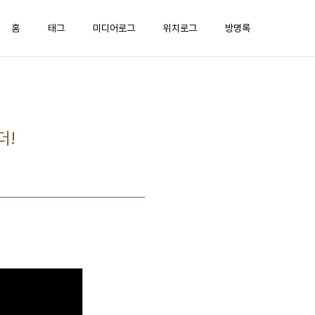
홈
태그
미디어로그
위치로그
방명록
더!