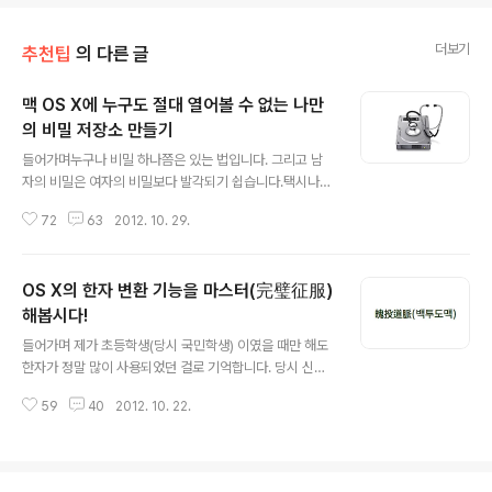
더보기
추천팁
의 다른 글
맥 OS X에 누구도 절대 열어볼 수 없는 나만
의 비밀 저장소 만들기
글 내용
들어가며누구나 비밀 하나쯤은 있는 법입니다. 그리고 남
자의 비밀은 여자의 비밀보다 발각되기 쉽습니다.택시나
지하철에서 내리면서 맥을 그냥 두고 내리는 경우... 맥의
72
63
2012. 10. 29.
로직보드가 갑자기 고장나 서비스 센터에 맡겨야 하는 경
우.. 클라이언트에게 맥으로 뭔가를 시연하고 있는데 갑자
기 화장실에 가야하는 경우... 그 비밀이 안전하게 지켜질
OS X의 한자 변환 기능을 마스터(完璧征服)
수 있을까요?!1) 그 비밀이 들어있는 폴더를 파인더에 표시
되지 않도록 숨김 처리하셨다구요? 혹은 2) 사용자 계정에
해봅시다!
글 내용
비밀 번호를 걸어놨으니 걱정 없으시다구요?이런 대비책
들어가며 제가 초등학생(당시 국민학생) 이였을 때만 해도
은 맥의 파일 구조와 ACL 리셋을 아는 사람 앞에서는 완전
한자가 정말 많이 사용되었던 걸로 기억합니다. 당시 신문
히 무용지물입니다. 그렇다고 사용자 계정 자체를 파일볼
이나 잡지를 보면 조금 과장해 '은, 는, 이, 가' 조사 빼고나
트2(FileVault 2)로 꽁꽁 싸매놓자니 시스템의 전반적인
59
40
2012. 10. 22.
면 한자 밖에 남지 않을 정도였으니까요. 그래서인지 신문
파일 입출력 성능이 저하됩니다...
이나 책을 읽다 모르는 한자가 나오면 득달같이 부모님께
달려가 뜻을 물어보곤 했었던 것 같습니다. (1986년 9월
3일자 매일경제신문 주요기사 - 35개 재벌 출자총.. 음..