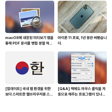
macOS에 내장된 미리보기 앱을
아이폰 11 프로, 1년 동안 써봤습니
통해 PDF 문서를 병합∙분할 하는
다.
방법
[업데이트] 국내 웹 환경을 위한
[Q&A] 맥에도 마우스 클릭을 자
보다 스마트한 웹브라우저용 스타
동으로 해주는 프로그램이 있나
일 시트(CSS)
요? #오토클릭 #오토마우스