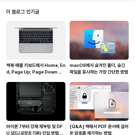
시 애플의 아이클라우드를 통해 동기화됩니다. 덕분에 두
폴더에 저장된 파일을 다른 애플 기기에서 접근할 수 있다
이 블로그 인기글
는 장점이 있는데요. 만약 두 폴더 밑에 드롭박스 홈 폴더나
'선택적 동기화' 폴더가 위치한 경우 반복적으로 오류 메시
지가 표시되거나 동기화 아이콘이 제대로 작동하지 않는
문제가 나타난다고 합니다. 심지어 몇 가지 조건이 맞아 떨
어지면 중요한 파일을 잃게..
맥북∙애플 키보드에서 Home, En
macOS에서 숨겨진 폴더, 숨긴
d, Page Up, Page Down 키
파일을 표시하는 가장 간단한 방법
사용하기
아이폰 7부터 강제 재부팅 및 DF
[Q&A] 맥에서 PDF 문서에 걸어
U 모드(공장초기화) 진입 방법 변
둔 암호를 제거하는 방법