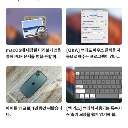
경
macOS에 내장된 미리보기 앱을
[Q&A] 맥에도 마우스 클릭을 자
통해 PDF 문서를 병합∙분할 하는
동으로 해주는 프로그램이 있나
방법
요? #오토클릭 #오토마우스
아이폰 11 프로, 1년 동안 써봤습니
[맥 기초] 맥에서 사용되는 특수키
다.
∙단축키 모양을 쉽게 암기해 봅시
다!