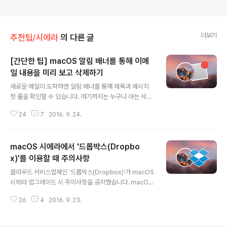
더보기
추천팁/시에라
의 다른 글
[간단한 팁] macOS 알림 배너를 통해 이메
일 내용을 미리 보고 삭제하기
글 내용
새로운 메일이 도착하면 알림 배너를 통해 제목과 메시지
첫 줄을 확인할 수 있습니다. 여기까지는 누구나 아는 사실
입니다. 그런데 macOS 시에라에선 이 알림 배너를 크기
24
7
2016. 9. 24.
도 키우고 줄일 수 있습니다. 일반적인 창을 다룰 때처럼 마
우스 왼쪽 버튼으로 알림 배너 가장자리를 클릭하고 아래∙
위로 잡아당기기만 하면 됩니다. 새로운 메일이 도착했는
macOS 시에라에서 '드롭박스(Dropbo
데 첫 줄만으로는 내용 파악이 안 되면 이 방법으로 전체 내
용을 읽을 수 있죠. 그리고 그다지 중요하지 않은 메일이라
x)'를 이용할 때 주의사항
글 내용
면 알림 배너 오른쪽에 표시되는 버튼을 눌러 바로 삭제하
클라우드 서비스업체인 '드롭박스(Dropbox)'가 macOS
는 것도 가능합니다. 이 두 가지 기능을 이용하면 웬만한 스
시에라 업그레이드 시 주의사항을 공지했습니다. macOS
팸메일은 Mail 앱을 띄우지 않고도 바로 처리할 수 있어 편
시에라의 '저장 공간 최적화' 기능 때문에 두 가지 문제가
리합니다. macOS 업그레이드를 마친 분들은 잘 기억하셨
26
4
2016. 9. 23.
발생할 수 있다면서 사용자들의 주의를 환기시키고 있습니
다가 한번 활용해 보시기 ..
다. macOS 시에라에 새로 도입된 저장 공간 최적화 기능
을 켜는 경우 사용자의 도큐멘트 폴더와 데스크탑 폴더 역