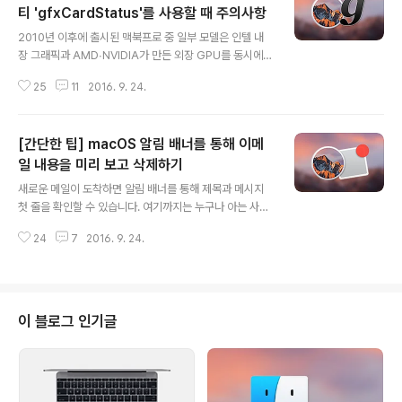
티 'gfxCardStatus'를 사용할 때 주의사항
글 내용
2010년 이후에 출시된 맥북프로 중 일부 모델은 인텔 내
장 그래픽과 AMD∙NVIDIA가 만든 외장 GPU를 동시에
탑재하고 있습니다. 이와 함께 운영체제 단에서 자동 그래
25
11
2016. 9. 24.
픽 전환 기능을 지원하는 덕분에 평상시에는 전력 소비가
적은 내장 그래픽을 사용하고, 더 많은 그래픽 성능이 필요
하면 저절로 외장 그래픽으로 전환됩니다. 맥북이 전원 어
[간단한 팁] macOS 알림 배너를 통해 이메
댑터로 전력을 공급받을 때는 상관이 없는데 배터리에 의
존할 때는 아무래도 외장 그래픽 사용이 부담스럽게 다가
일 내용을 미리 보고 삭제하기
글 내용
오기도 합니다. 인텔 내장 그래픽을 사용할 때보다 배터리
새로운 메일이 도착하면 알림 배너를 통해 제목과 메시지
지속시간이 절반가까이 줄어들기 때문입니다. 이 때문에
첫 줄을 확인할 수 있습니다. 여기까지는 누구나 아는 사실
맥북프로 유저 가운데 적지 않은 분이 'gfxCardStatu
입니다. 그런데 macOS 시에라에선 이 알림 배너를 크기
s'라는 유틸리티를 사용하고 계실 겁니다. 내∙외장 그래픽
24
7
2016. 9. 24.
도 키우고 줄일 수 있습니다. 일반적인 창을 다룰 때처럼 마
중에서 어떤 녀석이 활성화되어 있..
우스 왼쪽 버튼으로 알림 배너 가장자리를 클릭하고 아래∙
위로 잡아당기기만 하면 됩니다. 새로운 메일이 도착했는
데 첫 줄만으로는 내용 파악이 안 되면 이 방법으로 전체 내
용을 읽을 수 있죠. 그리고 그다지 중요하지 않은 메일이라
이 블로그 인기글
면 알림 배너 오른쪽에 표시되는 버튼을 눌러 바로 삭제하
는 것도 가능합니다. 이 두 가지 기능을 이용하면 웬만한 스
팸메일은 Mail 앱을 띄우지 않고도 바로 처리할 수 있어 편
리합니다. macOS 업그레이드를 마친 분들은 잘 기억하셨