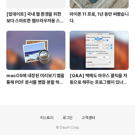
[업데이트] 국내 웹 환경을 위한
아이폰 11 프로, 1년 동안 써봤습니
보다 스마트한 웹브라우저용 스타
다.
일 시트(CSS)
macOS에 내장된 미리보기 앱을
[Q&A] 맥에도 마우스 클릭을 자
통해 PDF 문서를 병합∙분할 하는
동으로 해주는 프로그램이 있나
방법
요? #오토클릭 #오토마우스
의안내
티스토리
로그인
고객센터
© Daum Corp.