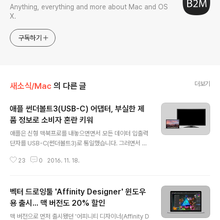
Anything, everything and more about Mac and OS
X.
구독하기
더보기
새소식/Mac
의 다른 글
애플 썬더볼트3(USB-C) 어댑터, 부실한 제
품 정보로 소비자 혼란 키워
글 내용
애플은 신형 맥북프로를 내놓으면면서 모든 데이터 입출력
단자를 USB-C(썬더볼트3)로 통일했습니다. 그러면서 기
존의 다양한 주변기기를 맥북프로에 연결할 수 있도록 여
23
0
2016. 11. 18.
러 가지 케이블과 어댑터 제품도 새로 내놨다는 것 잘 알고
계시죠. 그런데 애플이 '썬더볼트3(USB-C)-썬더볼트2
어댑터'를 출시하면서 제품의 세부 정보를 제대로 알라지
벡터 드로잉툴 'Affinity Designer' 윈도우
않아 사용자들의 혼란을 초래하고 있다는 지적이 나오고
있습니다. 17일(현지시각) 나인투파이브맥은 애플의 '썬더
용 출시... 맥 버전도 20% 할인
글 내용
볼트3(USB-C)-썬더볼트2 어댑터'가 미니 디스플레이 모
맥 버전으로 먼저 출시됐던 '어피니티 디자이너(Affinity D