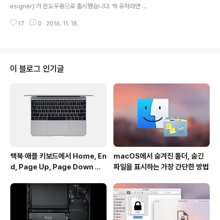
니터를 지원하지 않아 구매자들의 불만을 사고 있다고 보
esigner)'가 윈도우용으로 출시됐습니다. 맥 유저라면 앱
도했습니다. 특히 이 같은 사실을 제품 설명 페이지에 정확
의 이름 정도는 익히 들어 알고 있거나 실제로 쓰고 계신 분
히 고지하지 않아 혼란이 가중되고 있다고 전했습니다. 신
17
0
2016. 11. 18.
이 많을 텐데요. 어피니티 디자이너는 비교적 저렴한 비용
형 맥북프로에 달린 단자는 2세대 U..
으로 어도비 일러스트레이터에 필적하는 기능을 가진 벡터
방식의 그래픽 디자인 소프트웨어입니다. 맥 버전은 지난
2014년에 출시되었고 이듬해 애플 디자인 어워드를 수상
한 바 있습니다. 어도비가 독점하다시피 하는 그래픽 소프
이 블로그 인기글
트웨어 시장에 상당히 늦게 등장했음에도 탄탄한 완성도와
풍부한 기능, 또 꾸준한 업데이트로 구매자들의 평가도 좋
은 편입니다. 앞서 블로그를 통해 베타 테스트 소식을 전해
드리기도 했는데 지난 몇 달 간의 개발 끝에 드디어 최종 버
전을 선보이게 됐다고 합..
맥북∙애플 키보드에서 Home, En
macOS에서 숨겨진 폴더, 숨긴
d, Page Up, Page Down 키
파일을 표시하는 가장 간단한 방법
사용하기