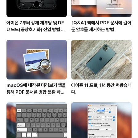
아이폰 7부터 강제 재부팅 및 DF
[Q&A] 맥에서 PDF 문서에 걸어
U 모드(공장초기화) 진입 방법 변
둔 암호를 제거하는 방법
경
macOS에 내장된 미리보기 앱을
아이폰 11 프로, 1년 동안 써봤습니
통해 PDF 문서를 병합∙분할 하는
다.
방법