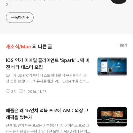
X.
구독하기
더보기
새소식/Mac
의 다른 글
iOS 인기 이메일 클라이언트 'Spark'... 맥 버
전 베타 테스터 모집
글 내용
드디어 'Spark'가 베타 테스트 형태로 맥 유저들에게 곧
첫 선을 보입니다. 맥 유저들에겐 'PDF Expert'로 친숙한
Readdle사의 인기 이메일 클라이언트죠. 작년 12월경에
35
1
2016. 11. 17.
제작사가 맥 버전 개발에 착수했다는 소식 전해드렸는데,
거의 1년이 지난 오늘부터 일반 사용자를 대상으로 베타 테
스트에 돌입했습니다. 사자가 없으면 여우가 왕이라고 드
애플은 왜 15인치 맥북 프로에 AMD 외장 그
롭박스가 'MailBox' 개발을 중단하면서 여러 제작사가 그
자리를 꿰 차기 위한 치열한 신경전을 벌이고 있는데요. 가
래픽을 썼는가
글 내용
장 많은 주목을 받았던 메일앱 가운데 하나가 Readle의 S
신형 15인치 맥북 프로는 기본형은 내장 아이리스 프로 그
park입니다. 맥 버전에 앞서 iOS 버전이 먼저 출시됐는데
래픽을 사용했던 구형과 달리 전 모델이 AMD 라데온 외장