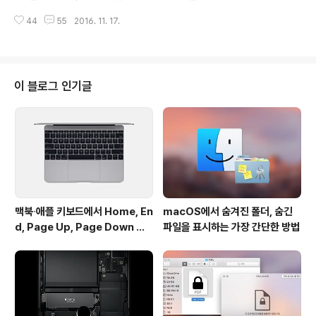
국내외 iOS 유저들로부터 좋은 평가를 받고 있죠. 어느 정
그래픽을 채용하고 있습니다. 이 부분은 15인치 모델의 기
도 인지도 있는 iOS용 메일 앱 중에서 거의 유일하게 ..
44
55
2016. 11. 17.
본 가격을 올리게 된 요소 중 하나로 지적받고 있는 상황인
데요. 아스테크니카의 리뷰어 '앤드류 커닝햄'이 15인치 맥
북 프로가 AMD의 외장 그래픽을 쓸 수밖에 없었던 이유를
설명했습니다. 바로 5K 디스플레이 지원 때문입니다. "LG
의 5K 모니터를 맥북 프로에 연결할 때, 실제로는 두 화상
이 블로그 인기글
을 묶어서 하나의 화상으로 보이게 한다. 이건 인텔의 GP
U나 거의 모든 모니터가 지원하는 디스플레이포트 1.2 스
펙은 5K 해상도를 60Hz로 보낼 수 있는 대역폭이 충분하
지 않기 때문이다. 이건 곧 메인스트림이 될 디스플레이포
트 1.3에서 바..
맥북∙애플 키보드에서 Home, En
macOS에서 숨겨진 폴더, 숨긴
d, Page Up, Page Down 키
파일을 표시하는 가장 간단한 방법
사용하기