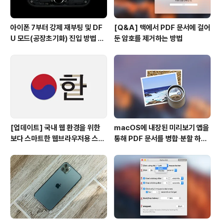
아이폰 7부터 강제 재부팅 및 DF
[Q&A] 맥에서 PDF 문서에 걸어
U 모드(공장초기화) 진입 방법 변
둔 암호를 제거하는 방법
경
[업데이트] 국내 웹 환경을 위한
macOS에 내장된 미리보기 앱을
보다 스마트한 웹브라우저용 스타
통해 PDF 문서를 병합∙분할 하는
일 시트(CSS)
방법