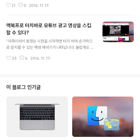
화면 캡처 앱을 이용하면 스크린 전체나 일부분을 이미지
21
0
2016. 11. 17.
파일로 저장할 수 있죠. 혹은 이미지 파일로 저장할 필요 없
이 클립보드에 담았다가 이미지 에디터나 텍스트 편집기에
삽입할 수도 있습니다. 업무나 학업에 있어, 그리고 저 같은
맥북프로 터치바로 유튜브 광고 영상을 스킵
블로거에게 있어 없어서는 안 될 그야 말로 필수 기능입니
다. 맥북 프로에 터치 바가 장착되면서 운영체제 차원에서
할 수 있다?
글 내용
도 여러 가지 변화가 생겼는데요. 이제 스크린샷 촬영 기능
"사파리에서 동영상 시청을 시작하면 터치 바에 손가락으
을 이용해 일반 화면뿐 아니라 터치 바도 캡처할 수 있게 됩
로 문지를 수 있는 재생 제어기가 나타납니다. 놀랍게도 이
니다. 현재 베타 테스트가 진행 중인 'macOS Sierra 10.
제어기를 이용하면 동영상이 시작되기 전 재생되는 '프리
12.2' 베타 버전에 관련 기능이 추가됐기 때문입니다. 터치
33
6
2016. 11. 17.
롤(Pre-roll)' 광고를 훑어볼 수 있습니다. 심지어 스킵이
바를 캡처..
불가능한 30초짜리 광고도 즉석으로 스킵할 수 있습니다!
이 '기능'이 언제까지 존재할지 알 수 없습니다. 그렇지만
꽤나 유용합니다!" - RomansFiveEight 유튜브 영상을
제어할 수 있는 것도 편리한데 광고까지 스킵할 수 있다니!
이 블로그 인기글
조만간 구글이 손을 쓰겠지만, 저자 말대로 신형 맥북프로
를 지른 사람에게는 당분간 상당히 쓸모 있는 기능이 될 듯
합니다. 구글이 이 글을 싫어합니다. 참조 • Reddit - Th
e touchbar lets you skip ads in Y..