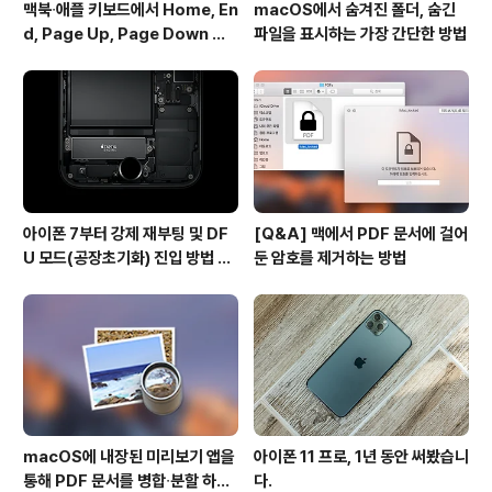
맥북∙애플 키보드에서 Home, En
macOS에서 숨겨진 폴더, 숨긴
d, Page Up, Page Down 키
파일을 표시하는 가장 간단한 방법
사용하기
아이폰 7부터 강제 재부팅 및 DF
[Q&A] 맥에서 PDF 문서에 걸어
U 모드(공장초기화) 진입 방법 변
둔 암호를 제거하는 방법
경
macOS에 내장된 미리보기 앱을
아이폰 11 프로, 1년 동안 써봤습니
통해 PDF 문서를 병합∙분할 하는
다.