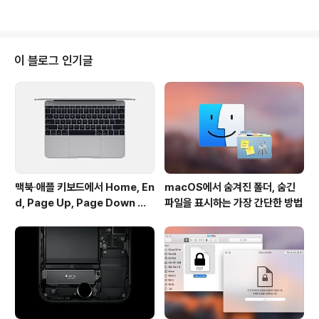
업의 802..
배송 준비기간이 '3~4주'로 재차 변경되었습니다. 이는 지
금 당장 2012 아이맥 27인치 제품을 주문하더라도 2월
초중순경에나 제품을 수령할 수 있다는 의미가 됩니다. 아
이맥 21.5인치 모델의 배송 준비 기간은 애플스토어 페이
이 블로그 인기글
지가 갱신되기 전과 동일한 '7~10일'로 안내되고 있어 27
인치 모델에 비해서는 사정이 나은 편이지만, 미국 내 주요
온라인 리테일 업체의 21.5인치 재고가 바닥을 드러내고
있어 원활한 수급을 낙관하기엔 아직 이른 모습입니다. 외
신들은 2012 아이맥의..
맥북∙애플 키보드에서 Home, En
macOS에서 숨겨진 폴더, 숨긴
d, Page Up, Page Down 키
파일을 표시하는 가장 간단한 방법
사용하기