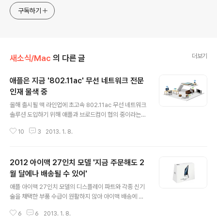
구독하기
더보기
새소식/Mac
의 다른 글
애플은 지금 '802.11ac' 무선 네트워크 전문
인재 물색 중
글 내용
올해 출시될 맥 라인업에 초고속 802.11ac 무선 네트워크
솔루션 도입하기 위해 애플과 브로드컴이 협의 중이라는
소식이 전해진 가운데 애플이 802.11 시스템 테스트 엔지
10
3
2013. 1. 8.
니어를 모집하는 것으로 알려져 그 배경에 촉각이 쏠리고
있습니다.美 IT 매체 애플인사이더는 애플이 WiFi (802.1
1a, b, g, ac)과 이더넷 네트워크 환경에 대한 기술적 지식
2012 아이맥 27인치 모델 '지금 주문해도 2
이 있는 엔지니어를 애플 쿠퍼티노 본사에 채용하기 위해
애플 웹사이트에 채용 공고를 게재했다고 7일(현지시간)
월 달에나 배송될 수 있어'
글 내용
전했습니다.애플의 이번 무선 네트워크 엔지니어 채용 공
애플 아이맥 27인치 모델의 디스플레이 파트와 각종 신기
고는 애플과 브로드컴이 차세대 무선 인터넷 규격인 802.1
술을 채택한 부품 수급이 원활하지 않아 아이맥 배송에 차
1ac 도입을 놓고 협의 중이라는 기사가 보도된지 불과 이
질을 빚고 있는 것으로 나타났습니다. 오늘 새로 갱신된 애
틀만에 올라와 양 기업의 계약 성사 여부와 2013 맥 라인
6
6
2013. 1. 8.
플 스토어의 아이맥 제품 주문 페이지에 27인치 아이맥의