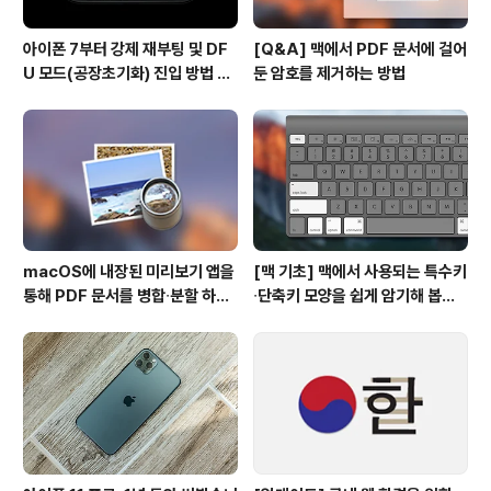
아이폰 7부터 강제 재부팅 및 DF
[Q&A] 맥에서 PDF 문서에 걸어
U 모드(공장초기화) 진입 방법 변
둔 암호를 제거하는 방법
경
macOS에 내장된 미리보기 앱을
[맥 기초] 맥에서 사용되는 특수키
통해 PDF 문서를 병합∙분할 하는
∙단축키 모양을 쉽게 암기해 봅시
방법
다!