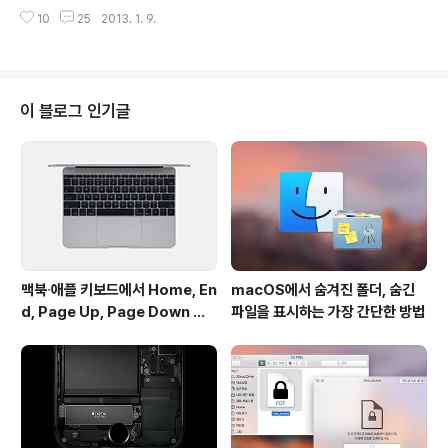
이 맥 앱스토어에 정식 출시되었습니다. ReadKit은 앞서
력하지 않고, 최근 각광받고 있는 유명 그래픽 아티스트들
10
25
2013. 1. 9.
블로그를 통해 소개해 드린 Pocket 서비스 뿐만 아니라 R
과 사진작가들의 작품들..
eadability와 Instapaper를 모두 지원하는 'Read Lat
er(지금은 곤란하다, 나중에 읽겠다)' 클라이언트 프로그램
입니다.평소 애용하는 RSS 구독 소프트웨어 Reeder 하
나만으로는 피드 관리가 힘들어 Devonthink와 Favs, P
이 블로그 인기글
ocket, Evernote 등을 전전했는데 이제 ReadKit으로
완전히 정착해도 되겠다는 생각이 들 정도로 상당히 완성
도 높은 완성도를 보여주고 있습니다. 제 개인적으로도 리
뷰를 작성하고 있지만, Rea..
맥북∙애플 키보드에서 Home, En
macOS에서 숨겨진 폴더, 숨긴
d, Page Up, Page Down 키
파일을 표시하는 가장 간단한 방법
사용하기