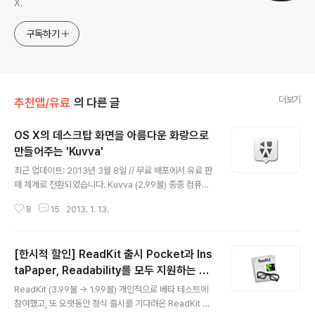
X.
구독하기
더보기
추천앱/유료
의 다른 글
OS X의 데스크탑 화면을 아름다운 화랑으로
만들어주는 'Kuvva'
글 내용
최근 업데이트: 2013년 3월 8일 // 무료 배포에서 유료 판
매 체계로 전환되었습니다. Kuvva (2.99불) 종종 컴퓨터
의 배경화면을 바꾸는 것만으로 마치 새 기기를 사용하는
8
15
2013. 1. 13.
것 같은 신선한 느낌을 받을 때가 있습니다. 오늘 소개해 드
리는 Kuvva는 매 시간이나 하루, 1주일 등 특정 주기나 사
용자가 원할 때 맥의 배경화면을 온라인에서 내려받은 이
[한시적 할인] ReadKit 출시 Pocket과 Ins
미지로 자동으로 교체해 주는 프로그램입니다. 기능 소개
맥 앱스토어에 유사한 프로그램들이 많이 있지만 특별히 K
taPaper, Readability를 모두 지원하는 맥
글 내용
uvva를 추천해 드리는 이유는 배경화면에 쓰는 이미지 하
용 클라이언트
ReadKit (3.99불 → 1.99불) 개인적으로 베타 테스트에
나하나의 퀄리티와 아름다움이 상당히 빼어나기 때문입니
참여했고, 또 오랫동안 정식 출시를 기다려온 ReadKit 앱
다. 단순히 배경화면에 사용할 이미지 풀을 늘리는 데만 주