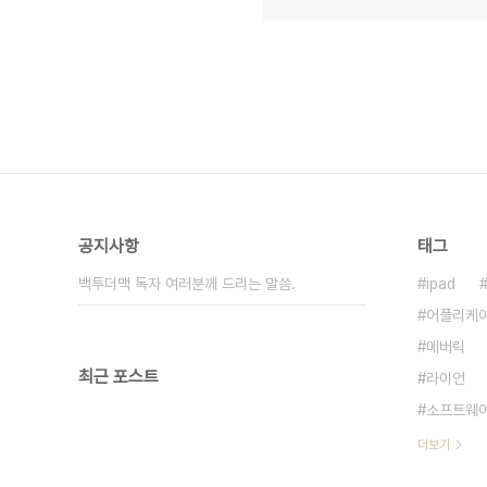
공지사항
태그
백투더맥 독자 여러분께 드리는 말씀.
ipad
어플리케
메버릭
최근 포스트
라이언
소프트웨
더보기