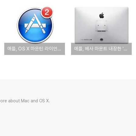
애플, OS X 마운틴 라이언 10.8.3 '정식 버전' 배포 실시
애플, 베사 마운트 내장한 '벽걸이형' 신형 아이맥 출시
more about Mac and OS X.