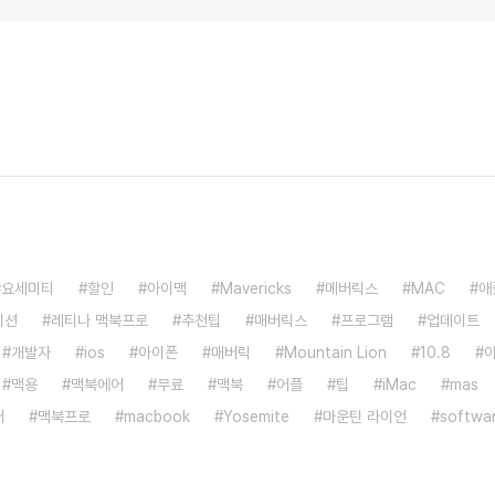
요세미티
할인
아이맥
Mavericks
메버릭스
MAC
애
이션
레티나 맥북프로
추천팁
매버릭스
프로그램
업데이트
개발자
ios
아이폰
매버릭
Mountain Lion
10.8
맥용
맥북에어
무료
맥북
어플
팁
iMac
mas
어
맥북프로
macbook
Yosemite
마운틴 라이언
softwa