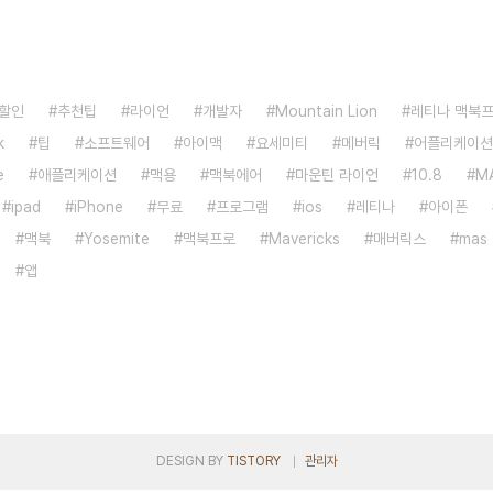
할인
추천팁
라이언
개발자
Mountain Lion
레티나 맥북
k
팁
소프트웨어
아이맥
요세미티
메버릭
어플리케이션
e
애플리케이션
맥용
맥북에어
마운틴 라이언
10.8
M
ipad
iPhone
무료
프로그램
ios
레티나
아이폰
맥북
Yosemite
맥북프로
Mavericks
매버릭스
mas
앱
DESIGN BY
TISTORY
관리자