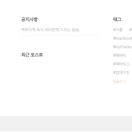
공지사항
태그
백투더맥 독자 여러분께 드리는 말씀.
어플
macboo
softwar
최근 포스트
매버릭
메버릭스
업데이트
더보기