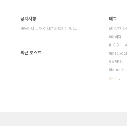
공지사항
태그
백투더맥 독자 여러분께 드리는 말씀.
마운틴 라
매버릭
10.8
최근 포스트
macboo
요세미티
Mountai
더보기