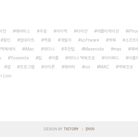
이언
매버릭스
무료
아이맥
라이언
애플리케이션
iPho
할인
업데이트
맥용
개발자
software
맥북
소프트
맥북에어
iMac
레티나
추천팁
Mavericks
mas
메버
k
Yosemite
팁
어플
레티나 맥북프로
아이패드
어플
앱
프로그램
아이폰
메버릭
ios
MAC
맥북프로
n Lion
DESIGN BY
TISTORY
관리자