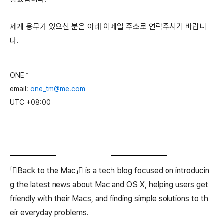
제게 용무가 있으신 분은 아래 이메일 주소로 연락주시기 바랍니
다.
ONE™ 

email: 
one_tm@me.com
UTC +08:00
「Back to the Mac」 is a tech blog focused on introducin
g the latest news about Mac and OS X, helping users get
friendly with their Macs, and finding simple solutions to th
eir everyday problems.