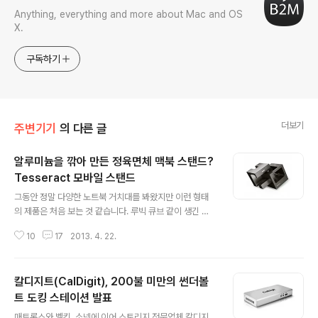
Anything, everything and more about Mac and OS
X.
구독하기
더보기
주변기기
의 다른 글
알루미늄을 깎아 만든 정육면체 맥북 스탠드?
Tesseract 모바일 스탠드
글 내용
그동안 정말 다양한 노트북 거치대를 봐왔지만 이런 형태
의 제품은 처음 보는 것 같습니다. 루빅 큐브 같이 생긴 이
제품은 에소테리즘(Esoterism)사의 테서렉트(Tessera
10
17
2013. 4. 22.
ct, 정육면체) 모바일 스탠드라는 제품입니다. 평상시에는
한데 합쳐서 보관하다가, 노트북을 거치할 때는 둘로 분리
한 후 제품에 나 있는 홈에 노트북을 걸쳐 놓을 수 있습니
칼디지트(CalDigit), 200불 미만의 썬더볼
다. 맥북을 거치한 상태에서도 맥세이프 단자를 연결할 수
있도록 한 면이 통째로 파여있습니다. 그리고 육면체 면마
트 도킹 스테이션 발표
글 내용
다 고무 패드가 덧대어져 있는 서로 다른 굵기의 홈 3개가
매트록스와 벨킨, 소넷에 이어 스토리지 전문업체 칼디지