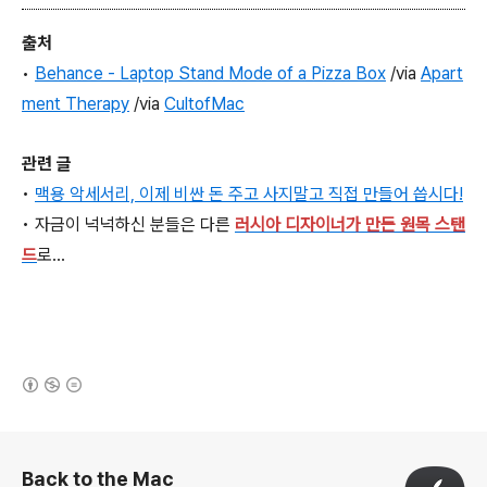
출처
•
Behance - Laptop Stand Mode of a Pizza Box
/via
Apart
ment Therapy
/via
Cultof
Mac
관련 글
•
맥용 악세서리, 이제 비싼 돈 주고 사지말고 직접 만들어 씁시다!
•
자금이 넉넉하신
분들은 다른
러시아 디자이너가
만든 원목 스탠
드
로...
(새창열림)
로그 정보
Back to the Mac