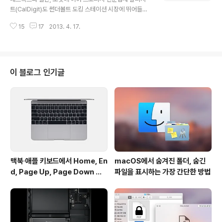
파여 있는데, 가장 폭이 넓은 홈에는 13인치에서 17인치
트(CalDigit)도 썬더볼트 도킹 스테이션 시장에 뛰어들었
유니바디 맥북프로를, 그 보다 얇은 홈에는 11~13'" 맥북
습니다. 칼디지트 썬더볼트 스테이션 (CalDigit Thunder
에어와 13~15" 맥북프로 레티나 디스플레이를 꽂아넣을
15
17
2013. 4. 17.
bolt™ Station)'이 경쟁력 확보를 위해 내세운 무기는 미
수 있다고 합니..
화 199불로 책정된 저렴한 판매 가격입니다. 단자 구성면
에서 차이가 있지만 벨킨 썬더볼트 익스프레스 도킹 스테
이션이 299불, 소넷 에코 15이 449불, 또 앞서 출시된 매
트록스 DS1이 249불에 책정된 것과 비교하면 상당히 경
이 블로그 인기글
쟁력 있는 가격임이 틀림없습니다. 칼디지트사는 "모바일
컴퓨터가 데스크톱에 필적할 만큼 성능이 좋아졌지만, 단
자 확장성은 휴대성 때문에 절충됐다"며, "저렴한 칼디지트
썬더볼트 스테이션의 다부지고 견고한 알루미늄 바디 덕분
에 장소를 ..
맥북∙애플 키보드에서 Home, En
macOS에서 숨겨진 폴더, 숨긴
d, Page Up, Page Down 키
파일을 표시하는 가장 간단한 방법
사용하기