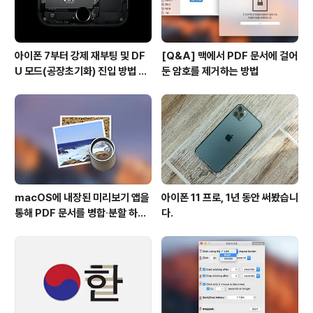
아이폰 7부터 강제 재부팅 및 DF
[Q&A] 맥에서 PDF 문서에 걸어
U 모드(공장초기화) 진입 방법 변
둔 암호를 제거하는 방법
경
macOS에 내장된 미리보기 앱을
아이폰 11 프로, 1년 동안 써봤습니
통해 PDF 문서를 병합∙분할 하는
다.
방법