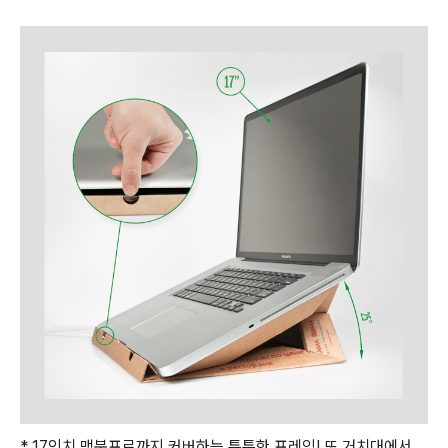
* 17인치 맥북프로까지 커버하는 튼튼한 프레임! 또 거치대에서