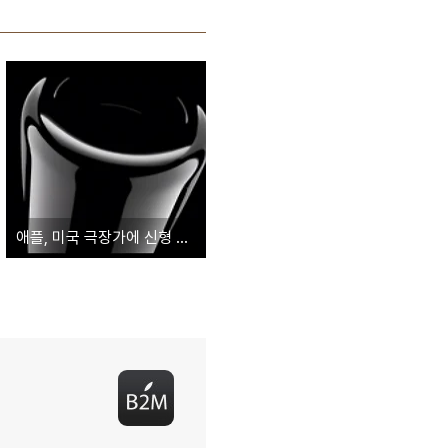
애플, 미국 극장가에 신형 맥 프로 티저영상 공개... '출시일도 올해 하반기에서 가을로 변경'