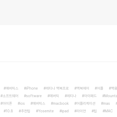
매버릭스
iPhone
레티나 맥북프로
맥북에어
어플
맥
소프트웨어
software
메버릭
레티나
아이패드
Mounta
아이폰
ios
메버릭스
macbook
어플리케이션
mas
10.8
추천팁
Yosemite
ipad
라이언
팁
MAC