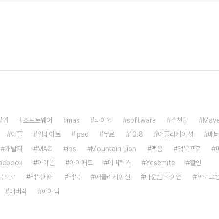
앱
소프트웨어
mas
라이언
software
추천팁
Mave
어플
업데이트
ipad
무료
10.8
어플리케이션
매
개발자
MAC
ios
Mountain Lion
맥용
맥북프로
acbook
아이폰
아이패드
메버릭스
Yosemite
할인
북프로
맥북에어
맥북
애플리케이션
마운틴 라이언
프로그
매버릭
아이맥