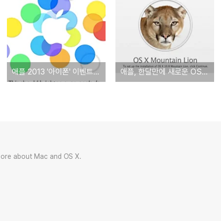
애플 2013 '아이폰' 이벤트 실시간 중계 사이트 모음. '아이폰5S, 아이폰 5C, iOS 7 등'
애플, 한달만에 새로운 OS X 10.8.5 베타 버전 공개. '텍스트 렌더링 취약점 해결'
more about Mac and OS X.