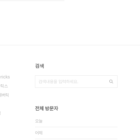
검색
ricks
버릭스
메버릭
전체 방문자
램
오늘
어제