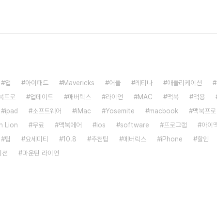
앱
아이패드
Mavericks
어플
레티나
애플리케이션
북프로
업데이트
매버릭스
라이언
MAC
맥북
맥용
ipad
소프트웨어
iMac
Yosemite
macbook
맥북프로
n Lion
무료
맥북에어
ios
software
프로그램
아이
팁
요세미티
10.8
추천팁
메버릭스
iPhone
할인
이션
마운틴 라이언