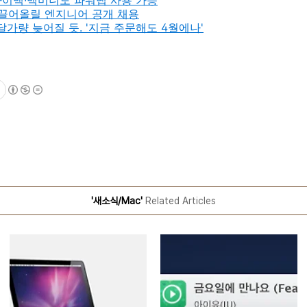
아이맥∙
맥미니
도 파워냅
사용 가능
 끌어올릴 엔지니어 공개 채용
2달가량 늦어질 듯. '지금 주문해도 4월에나'
'새소식/Mac'
Related Articles