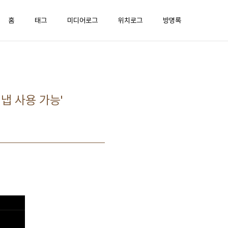
홈
태그
미디어로그
위치로그
방명록
워냅 사용 가능'