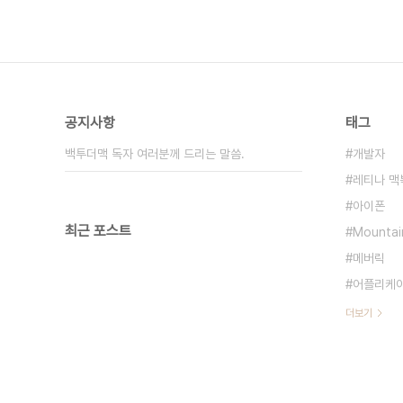
공지사항
태그
백투더맥 독자 여러분께 드리는 말씀.
개발자
레티나 맥
아이폰
최근 포스트
Mountai
메버릭
어플리케
더보기