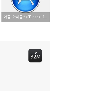
애플, 아이튠스(iTunes) 11.1.5 버전 배포. '장비 연결 문제 해결'