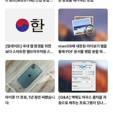
U 모드(공장초기화) 진입 방법 변
둔 암호를 제거하는 방법
경
[업데이트] 국내 웹 환경을 위한
macOS에 내장된 미리보기 앱을
보다 스마트한 웹브라우저용 스타
통해 PDF 문서를 병합∙분할 하는
일 시트(CSS)
방법
아이폰 11 프로, 1년 동안 써봤습니
[Q&A] 맥에도 마우스 클릭을 자
다.
동으로 해주는 프로그램이 있나
요? #오토클릭 #오토마우스