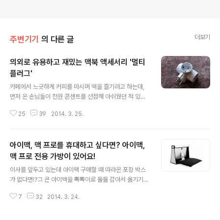
더보기
주변기기
의 다른 글
의외로 유용하고 재밌는 맥북 액세서리 '멀티
플러그'
글 내용
카페에서 느긋하게 커피를 마시며 맥을 즐기려고 하는데,
먼저 온 손님들이 전원 콘센트를 선점해 아쉬웠던 적 있으
십니까? 맥북의 튼실한 내장 배터리 덕분에 서너시간은 너
25
39
2014. 3. 25.
끈하지만, 아이패드나 아이폰까지 충전하면서 쓰기엔 많이
버거운 상황이죠. 콘센트 단자에 맥북을 먼저 연결하고 다
른 손님 스마트폰을 맥북으로 충전시켜줘도 되지만, 혹시
아이맥, 맥 프로를 휴대하고 싶다면? 아이맥,
라도 스마트폰에서 개인정보를 빼낼까봐 왠만해서는 허락
을 하지 않을 것입니다.이럴 때 유용한 아이템이 "멀티탭"
맥 프로 전용 가방이 있어요!
글 내용
또는 "멀티 플러그"라고도 불리는 전원 확장 플러그입니다.
이사를 앞두고 있는데 아이맥 구매할 때 따라온 포장 박스
다른 손님의 스마트폰을 충전하느라 여분의 콘센트가 없더
가 없다면!?그 큰 아이맥을 뽁뽁이로 둘둘 감아서 옮기기도
라도 슬며시 "이거 꽂아서 같이 사용해도 될까요?" 물어보
뭐하고 참 곤란한 상황이죠. 특히 외국 생활을 청산하고 한
면 백이면 백 흔쾌히 수락을 받아낼 수 있습니다. '이 사람
7
32
2014. 3. 24.
국으로 아이맥을 들고 가야하는 분들은 아이맥에 맞는 포
참 특이하다!'는 표정도 살포시 지으면서..
장박스 구하느라 애를 많이 먹습니다. 저도 같은 경험을 한
적이 있는데 애플스토어 직원에게 통사정을 해 간신히 박