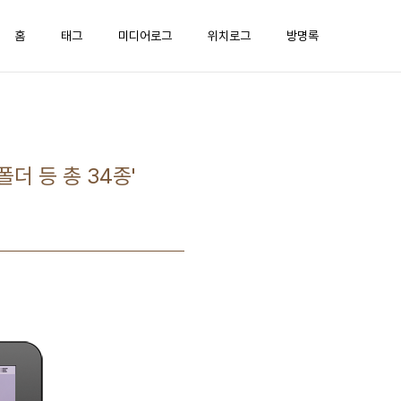
홈
태그
미디어로그
위치로그
방명록
더 등 총 34종'