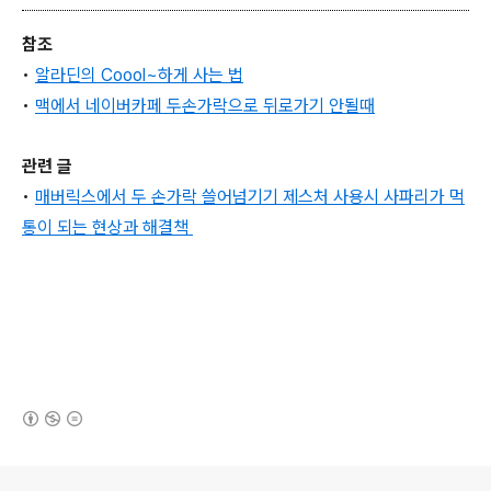
참조
•
알라딘의 Coool~하게 사는 법
•
맥에서 네이버카페 두손가락으로 뒤로가기 안될때
관련 글
•
매버릭스에서 두 손가락 쓸어넘기기 제스처 사용시 사파리가 먹
통이 되는 현상과 해결책
(새창열림)
로그 정보