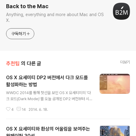
Back to the Mac
Anything, everything and more about Mac and OS
X.
구독하기
더보기
추천팁
의 다른 글
OS X 요세미티 DP2 버전에서 다크 모드를
활성화하는 방법
글 내용
WWDC 2014를 통해 첫선을 보인 OS X 요세티미의 '다
크 모드(Dark Mode)'를 오늘 공개된 DP2 버전부터 시
범적으로 사용해 볼 수 있게 됐습니다. 다크 모드는 메뉴 막
4
14
2014. 6. 18.
대를 비롯해 OS X의 주요 그래픽 인터페이스를 평소보다
어둡게 표시하여 사용자의 집중을 돕는 모드입니다. 아직
베타 초기 단계인 탓인지 DP2 버전의 다크 모드는 마무리
OS X 요세미티와 환상의 어울림을 보여주는
가 덜 된 불완전한 형태로 작동하고, 기능을 간편하고 켜고
끌 수 있는 그래픽 인터페이스가 없어 아직 터미널 명령어
월페이퍼 30선