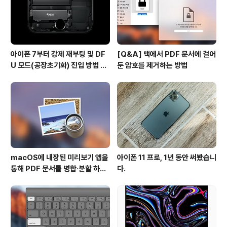
아이폰 7부터 강제 재부팅 및 DF
[Q&A] 맥에서 PDF 문서에 걸어
U 모드(공장초기화) 진입 방법 변
둔 암호를 제거하는 방법
경
macOS에 내장된 미리보기 앱을
아이폰 11 프로, 1년 동안 써봤습니
통해 PDF 문서를 병합∙분할 하는
다.
방법