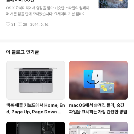
글 내용
로만 활성화할 수 있습니다. 일반 모드 vs 다크 모드 먼저
OS X 요세미티에서 영감을 받아 비슷한 스타일의 월페이
움직이는 GIF 이미지로 일반 모드와 다크 모드를 비교해
퍼 서른 점을 한데 모아봤습니다. 요세미티 기본 월페이퍼
봤습니다. 메뉴 막대 좌측 다크 모드를 활성화하면 텍스트
가 슬슬 질려갈 무렵에 바꿔 쓰시거나 새로운 분위기를 내
에 반전 처리가 적용돼 시인성을 유지합니다. 화면 색상을
31
28
2014. 6. 16.
보고 싶은 분은 내려받으시기 바랍니다. 또 비단 맥뿐만 아
반전시키는 서드..
니라 적당히 크기를 다듬으면 아이패드와 아이폰용 월페이
퍼로도 손색이 없습니다. 4K 디스플레이와 레티나 맥북프
로를 위해 될 수 있으면 해상도가 높은 이미지를 모아보려
고 애썼는데, 안타깝게도 일부 이미지는 1,920x1,200픽
이 블로그 인기글
셀이 찾을 수 있는 최대 해상도였습니다.각각의 이미지는
출처 사이트의 저작권을 따르며 본 페이지에서는 해당 이
미지를 내려받을 수 있는 링크만 게재합니다. ➥ 1. Interfa
celift (2560x1600) ➥ 2. 4K-wallpaper (3840x21
60)..
맥북∙애플 키보드에서 Home, En
macOS에서 숨겨진 폴더, 숨긴
d, Page Up, Page Down 키
파일을 표시하는 가장 간단한 방법
사용하기