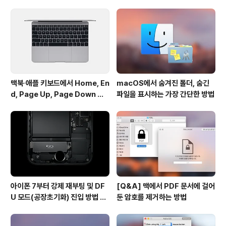
북을 대체할 수 있는 태블릿"이라는 것입니다.이를 위해 터
치스크린과 탈착가능한 키보드, 킥스탠드, 스타일러스 등
특징 4가지를 강조하고 있습니다.첫번째 광고 "Crowde
d"에는 맥북에어와 서피스 프로3를 사..
맥북∙애플 키보드에서 Home, En
macOS에서 숨겨진 폴더, 숨긴
d, Page Up, Page Down 키
파일을 표시하는 가장 간단한 방법
사용하기
아이폰 7부터 강제 재부팅 및 DF
[Q&A] 맥에서 PDF 문서에 걸어
U 모드(공장초기화) 진입 방법 변
둔 암호를 제거하는 방법
경