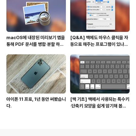
macOS에 내장된 미리보기 앱을
[Q&A] 맥에도 마우스 클릭을 자
통해 PDF 문서를 병합∙분할 하는
동으로 해주는 프로그램이 있나
방법
요? #오토클릭 #오토마우스
아이폰 11 프로, 1년 동안 써봤습니
[맥 기초] 맥에서 사용되는 특수키
다.
∙단축키 모양을 쉽게 암기해 봅시
다!