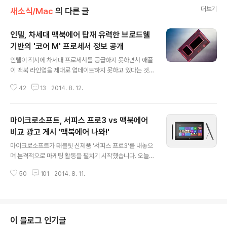
더보기
새소식/Mac
의 다른 글
인텔, 차세대 맥북에어 탑재 유력한 브로드웰
기반의 '코어 M' 프로세서 정보 공개
글 내용
인텔이 적시에 차세대 프로세서를 공급하지 못하면서 애플
이 맥북 라인업을 제대로 업데이트하지 못하고 있다는 것
은 누구나 다 아는 사실입니다. 얼마 전에 나온 2014 신형
42
13
2014. 8. 12.
레티나 맥북프로는 ‘신형’이라고 부르기에도 민망한 수준
이었습니다. 맥북을 더 얇고 오래가게 만들고 싶어도 수중
에 마땅한 프로세서가 없으니 조니 아이브 이마의 골이 깊
마이크로소프트, 서피스 프로3 vs 맥북에어
어질만도 합니다.그런데 오늘 인텔이 브로드웰 기반의 ’코
어 M’프로세서에 대한 보다 구체적인 정보를 공개했습니
비교 광고 게시 '맥북에어 나와!'
글 내용
다. 이 프로세서의 정확한 코드명은 ‘브로드웰-Y(Brodwe
마이크로소프트가 태블릿 신제품 '서피스 프로3'를 내놓으
ll-Y)’로 일반 데스크톱이 아닌 맥북에어 같은 초경량 노트
며 본격적으로 마케팅 활동을 펼치기 시작했습니다. 오늘
북이나 태블릿 PC 등 저전력 디바이스군에 탑재되던 하스
유튜브에 서피스 프로3 판촉을 위한 30초짜리 동영상 세
웰-Y의 후속으로 나오는 프로세서입니다. 쉽게 말해, 고성
50
101
2014. 8. 11.
편이 동시에 공개되었는데, 모두 서피스 프로 3를 맥북에
능 지향의 맥북프로보다는 휴대성 지..
어와 비교하는 내용으로 구성되어 있습니다. 서피스 프로3
가 기존 태블릿 시장이 아닌 전통적인 노트북 시장을 공략
하기 위해 나온 제품인 만큼, 시중에 나와 있는 노트북 중에
서 가장 큰 인기를 끌고 있는 맥북에어를 정조준하고 있다
이 블로그 인기글
는 분석이 나옵니다. 마이크로소프트의 말을 빌리면 "노트