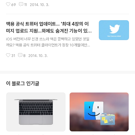
버전과 PB4 버전이 설치된 맥에 모두 나타나며, 맥 앱스토
69
11
2014. 10. 3.
어를 통해 즉시 업데이트할 수 있습니다. 정확한 버전은 1
2.0.0.140이며, 용량은 218MB로 제법 육중한 덩치를 자
랑합니다. 별도로 릴리스 노트가 공개되지 않아 구체적으
맥용 공식 트위터 업데이트... '최대 4장의 이
로 어떤 부분에서 변화가 있었는지 알기 어려운데요, 최소
한 국내 맥 사용자들에게는 반가운 업데이트가 될 듯합니
미지 업로드 지원...외에도 숨겨진 기능이 있
글 내용
다. 아이튠즈 12 첫 버전이 공개된 이래 처음으로 한국어를
다?'
iOS 버전에 너무 신경 쓰느라 맥은 깜빡하고 있었던 것일
포함한 다국어를 지원하기 때문입니다. 또 미묘한 차이지
까요? 맥용 공식 트위터 클라이언트가 장장 10개월여만에
만 창 좌측 상단에 있는 신호등 버튼도 재생 관련 버튼과 수
업데이트되었습니다. 주요 변경사항은 "드디어"라는 감탄
평을 맞추면서 보다 깔끔해진 모습입니다. ▼ * 업데이트
31
8
2014. 10. 3.
사가 어울릴 만큼 그동안 많은 트위터 사용자가 요구하던
전∙후 (클릭 시 확대)..
기능인데요, 이제 트윗 메시지 하나에 최대 4장의 사진을
같이 올릴 수 있고 상대방에게 비공개적으로 쪽지를 보낼
때도 사진을 첨부할 수 있게 되었습니다. 그 외에도 전반적
인 성능을 향상하고 버그를 수정했다고 합니다. ▼ 사실 이
이 블로그 인기글
두 기능은 iOS용 트위터에 작년 12월과 올해 3월에 탑재
된 바 있습니다. 거의 반년이 넘어서야 맥 버전이 iOS 버전
을 따라잡은 것인데, 이러다 OS X처럼 1년 단위로 업데이
트가 이뤄지는건 아닌지 불안합니다. (실제로 맥용 트위터
3.0 버전은 1년만에 ..