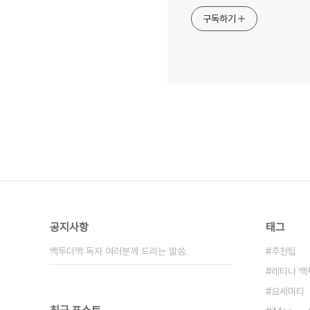
구독하기
공지사항
태그
백투더맥 독자 여러분께 드리는 말씀.
추천팁
레티나 맥
요세미티