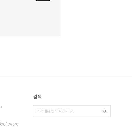
검색
s
software