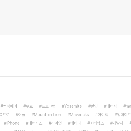
맥북에어
무료
프로그램
Yosemite
할인
메버릭
ma
북프로
어플
Mountain Lion
Mavericks
아이맥
업데이트
iPhone
메버릭스
라이언
레티나
매버릭스
개발자