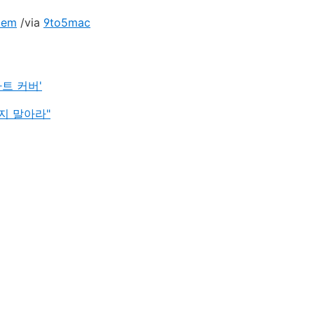
stem
/via
9to5mac
마트 커버'
지 말아라"