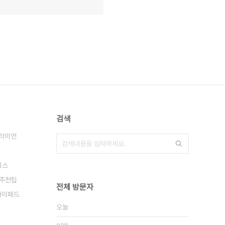
검색
 라이언
릭스
추천팁
전체 방문자
아이패드
오늘