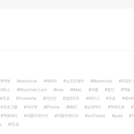
맥북
macbook
메버릭
소프트웨어
Mavericks
마운틴
버릭스
Mountain Lion
mas
iMac
어플
할인
맥용
북프로
Yosemite
라이언
업데이트
레티나
무료
메버
프로그램
아이맥
iPhone
MAC
요세미티
맥북프로
맥북에어
애플리케이션
어플리케이션
software
ipad
s
10.8