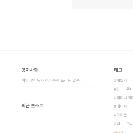
공지사항
태그
백투더맥 독자 여러분께 드리는 말씀.
개발자
팁
매
레티나 맥
최근 포스트
매버릭
아이폰
앱
io
더보기