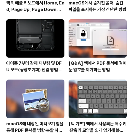
맥북∙애플 키보드에서 Home, En
macOS에서 숨겨진 폴더, 숨긴
d, Page Up, Page Down 키
파일을 표시하는 가장 간단한 방법
사용하기
아이폰 7부터 강제 재부팅 및 DF
[Q&A] 맥에서 PDF 문서에 걸어
U 모드(공장초기화) 진입 방법 변
둔 암호를 제거하는 방법
경
macOS에 내장된 미리보기 앱을
[맥 기초] 맥에서 사용되는 특수키
통해 PDF 문서를 병합∙분할 하는
∙단축키 모양을 쉽게 암기해 봅시