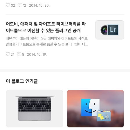
기를 얻고 있던 소프트웨어 개발자들이 더 그러한데요, 앞
32
12
2014. 10. 20.
서 블로그를 통해 '눈의 건강과 숙면을 위한 프로그램 '이라
고 소개해 드린 f.lux도 이번에 베타 형식으로 요세미티의
다크모드를 지원하기 시작했습니다. 예전에도 이와 비슷한
어도비, 애퍼처 및 아이포토 라이브러리를 라
기능을 가진 'Lights Out'이라는 유틸리티가 나왔지만, 완
성도와 안정성면에서 f.lux 보다 한 수 아래입니다. 사용 방
이트룸으로 이전할 수 있는 플러그인 공개
글 내용
법은 메뉴 막대 아이콘에서 Color Effects ▸ OS X Dark
내년부터 애플의 지원이 끊길 애퍼처와 아이포토의 사진보
theme at sunset을 체크해주면 됩니다. 설정이 켜져 있
관함을 라이트룸으로 통째로 옮길 수 있는 플러그인이 나
는 상태에서 일몰 시간이 다가오면 f.lux의 주요 기능인 '화
왔습니다. 어도비가 직접 배포하는 것으로, 플러그인을 사
면 밝기 및 화이트밸런스' 조절은 물론, 메..
21
8
2014. 10. 19.
용하려면 라이트룸 5.6 버전이 필요합니다.현재 크리에이
티브 클라우드를 구독하고 계신 분은 공식 웹사이트를 통
해 플러인을 곧바로 설치할 수 있으며, 라이트룸 단독 설치
버전이나 시험판을 쓰고 계신 분은 별도의 링크를 통해 배
포하고 있는 플러그인을 내려받은 뒤 ~/Library/Applica
이 블로그 인기글
tion Support/Adobe/Lightroom 폴더로 옮겨주시면
됩니다. 이후 라이트룸을 새로 시작하면 플러그인이 자동
으로 인식되고 메뉴 막대 ▸ 파일 ▸ 플러그인 추가 기능을
통해 라이브러리를 가져올 수 있습니다. 라이트룸에 새로
안착한 라이브러리는 기..