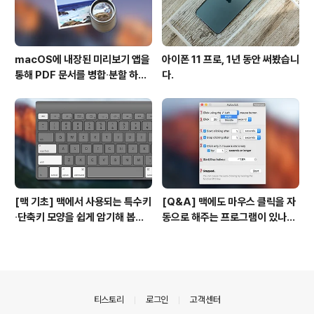
macOS에 내장된 미리보기 앱을
아이폰 11 프로, 1년 동안 써봤습니
통해 PDF 문서를 병합∙분할 하는
다.
방법
[맥 기초] 맥에서 사용되는 특수키
[Q&A] 맥에도 마우스 클릭을 자
∙단축키 모양을 쉽게 암기해 봅시
동으로 해주는 프로그램이 있나
다!
요? #오토클릭 #오토마우스
의안내
티스토리
로그인
고객센터