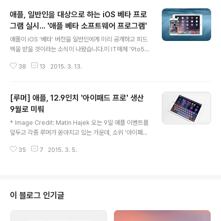
애플, 일반인을 대상으로 하는 iOS 베타 프로
그램 실시... '애플 베타 소프트웨어 프로그램'
글 내용
애플이 iOS '베타' 버전을 일반인에게 미리 공개하고 피드
백을 받을 것이라는 소식이 나왔습니다.미 IT매체 '9to5m
ac'은 그동안 애플에 개발자로 등록한 이들에게만 iOS 베
38
13
2015. 3. 13.
타 버전을 공개했는데, 이제 'OS X 베타 프로그램'처럼 모
든 사용자가 iOS 베타 버전을 미리 써볼 수 있게 됐다고 전
했습니다.그리고 그 첫 시작으로 지금까지 OS X 베타 프로
[루머] 애플, 12.9인치 '아이패드 프로' 생산
그램이라고 불리던 사이트가 'Apple 베타 소프트웨어 프
로그램'으로 이름이 바뀌었습니다. 해당 프로그램에 가입
9월로 미뤄
글 내용
하면 iOS 베타 페이지에 접근할 수 있게 되는데, 단 모든
* Image Credit: Matin Hajek 오는 9일 애플 이벤트를
가입자에게 한꺼번에 공개되지 않고 시간이 지남에 따라
앞두고 각종 루머가 쏟아지고 있는 가운데, 소위 '아이패드
순차적으로 페이지가 공개될 예정이라고 합니다. 참고로
프로'라고 불리는 12.9인치 모델의 출시가 이번 가을로 미
이미 이전에 OS X 베타 프로그램에 가입했다면 이번에 다
35
7
2015. 3. 5.
뤄졌다는 보도가 나왔습니다. 아직 발표도 되지 않은 제품
시 가입할 필요는..
의 출시가 미뤄졌다는 표현이 적절한지 모르겠지만, 블룸
버그의 오늘자 보도에 따르면 그렇다고 합니다. 블룸버그
는 원래 애플이 이번 분기에 12.9인치 패널을 탑재한 가칭
'아이패드 프로'를 생산할 계획이었지만, 디스플레이 패널
이 블로그 인기글
의 공급지연에 따라 출시 일정을 9월로 연기했다고 보도했
습니다. 그동안 업계에서는 애플이 애플워치와 함께 아이